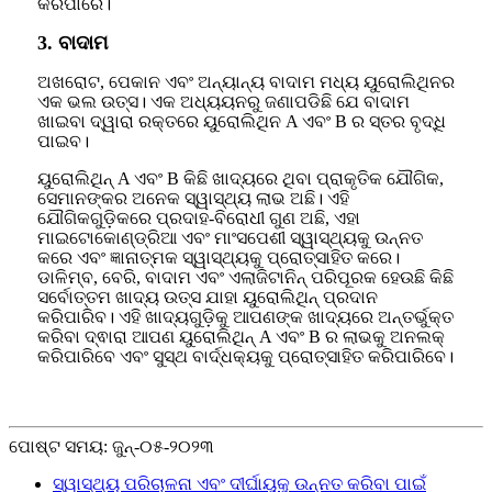
କରିପାରେ।
3. ବାଦାମ
ଅଖରୋଟ, ପେକାନ ଏବଂ ଅନ୍ୟାନ୍ୟ ବାଦାମ ମଧ୍ୟ ୟୁରୋଲିଥିନର
ଏକ ଭଲ ଉତ୍ସ। ଏକ ଅଧ୍ୟୟନରୁ ଜଣାପଡିଛି ଯେ ବାଦାମ
ଖାଇବା ଦ୍ୱାରା ରକ୍ତରେ ୟୁରୋଲିଥିନ A ଏବଂ B ର ସ୍ତର ବୃଦ୍ଧି
ପାଇବ।
ୟୁରୋଲିଥିନ୍ A ଏବଂ B କିଛି ଖାଦ୍ୟରେ ଥିବା ପ୍ରାକୃତିକ ଯୌଗିକ,
ସେମାନଙ୍କର ଅନେକ ସ୍ୱାସ୍ଥ୍ୟ ଲାଭ ଅଛି। ଏହି
ଯୌଗିକଗୁଡ଼ିକରେ ପ୍ରଦାହ-ବିରୋଧୀ ଗୁଣ ଅଛି, ଏହା
ମାଇଟୋକୋଣ୍ଡ୍ରିଆ ଏବଂ ମାଂସପେଶୀ ସ୍ୱାସ୍ଥ୍ୟକୁ ଉନ୍ନତ
କରେ ଏବଂ ଜ୍ଞାନାତ୍ମକ ସ୍ୱାସ୍ଥ୍ୟକୁ ପ୍ରୋତ୍ସାହିତ କରେ।
ଡାଳିମ୍ବ, ବେରି, ବାଦାମ ଏବଂ ଏଲାଜିଟାନିନ୍ ପରିପୂରକ ହେଉଛି କିଛି
ସର୍ବୋତ୍ତମ ଖାଦ୍ୟ ଉତ୍ସ ଯାହା ୟୁରୋଲିଥିନ୍ ପ୍ରଦାନ
କରିପାରିବ। ଏହି ଖାଦ୍ୟଗୁଡ଼ିକୁ ଆପଣଙ୍କ ଖାଦ୍ୟରେ ଅନ୍ତର୍ଭୁକ୍ତ
କରିବା ଦ୍ଵାରା ଆପଣ ୟୁରୋଲିଥିନ୍ A ଏବଂ B ର ଲାଭକୁ ଅନଲକ୍
କରିପାରିବେ ଏବଂ ସୁସ୍ଥ ବାର୍ଦ୍ଧକ୍ୟକୁ ପ୍ରୋତ୍ସାହିତ କରିପାରିବେ।
ପୋଷ୍ଟ ସମୟ: ଜୁନ୍-୦୫-୨୦୨୩
ସ୍ୱାସ୍ଥ୍ୟ ପରିଚାଳନା ଏବଂ ଦୀର୍ଘାୟୁକୁ ଉନ୍ନତ କରିବା ପାଇଁ