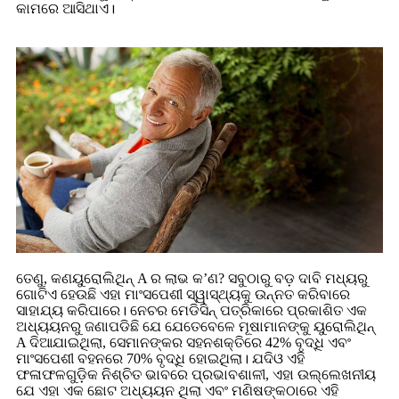
କାମରେ ଆସିଥାଏ।
ତେଣୁ, କଣ
ୟୁରୋଲିଥିନ୍ A ର ଲାଭ କ’ଣ? ସବୁଠାରୁ ବଡ଼ ଦାବି ମଧ୍ୟରୁ
ଗୋଟିଏ ହେଉଛି ଏହା ମାଂସପେଶୀ ସ୍ୱାସ୍ଥ୍ୟକୁ ଉନ୍ନତ କରିବାରେ
ସାହାଯ୍ୟ କରିପାରେ। ନେଚର ମେଡିସିନ୍ ପତ୍ରିକାରେ ପ୍ରକାଶିତ ଏକ
ଅଧ୍ୟୟନରୁ ଜଣାପଡିଛି ଯେ ଯେତେବେଳେ ମୂଷାମାନଙ୍କୁ ୟୁରୋଲିଥିନ୍
A ଦିଆଯାଇଥିଲା, ସେମାନଙ୍କର ସହନଶକ୍ତିରେ 42% ବୃଦ୍ଧି ଏବଂ
ମାଂସପେଶୀ ବହନରେ 70% ବୃଦ୍ଧି ହୋଇଥିଲା। ଯଦିଓ ଏହି
ଫଳାଫଳଗୁଡ଼ିକ ନିଶ୍ଚିତ ଭାବରେ ପ୍ରଭାବଶାଳୀ, ଏହା ଉଲ୍ଲେଖନୀୟ
ଯେ ଏହା ଏକ ଛୋଟ ଅଧ୍ୟୟନ ଥିଲା ଏବଂ ମଣିଷଙ୍କଠାରେ ଏହି