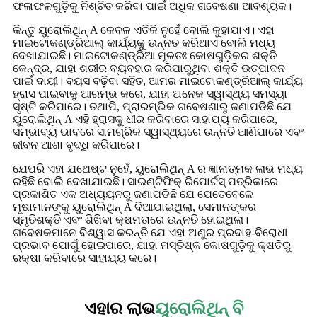
ଫଳାଫଳଗୁଡ଼ିକୁ ନିଶ୍ଚିତ କରିବା ପାଇଁ ଅଧିକ ଗବେଷଣା ଆବଶ୍ୟକ।
କିନ୍ତୁ ୟୁରୋଲିଥିନ୍ A କେବଳ ଏତିକି ନୁହେଁ ବୋଲି କୁହାଯାଏ। ଏହା
ମାଇଟୋକଣ୍ଡ୍ରିଆଲ୍ କାର୍ଯ୍ୟକୁ ଉନ୍ନତ କରିଥାଏ ବୋଲି ମଧ୍ୟ
ଦେଖାଯାଇଛି। ମାଇଟୋକଣ୍ଡ୍ରିଆ ମୂଳତଃ କୋଷଗୁଡ଼ିକର ଶକ୍ତି
କେନ୍ଦ୍ର, ଯାହା ଶରୀର ବ୍ୟବହାର କରିପାରୁଥିବା ଶକ୍ତି ଉତ୍ପାଦନ
ପାଇଁ ଦାୟୀ। ବୟସ ବଢ଼ିବା ସହିତ, ଆମର ମାଇଟୋକଣ୍ଡ୍ରିଆଲ୍ କାର୍ଯ୍ୟ
ହ୍ରାସ ପାଇବାକୁ ଆରମ୍ଭ କରେ, ଯାହା ଅନେକ ସ୍ୱାସ୍ଥ୍ୟ ସମସ୍ୟା
ସୃଷ୍ଟି କରିପାରେ। ତଥାପି, ପ୍ରାରମ୍ଭିକ ଗବେଷଣାରୁ ଜଣାପଡିଛି ଯେ
ୟୁରୋଲିଥିନ୍ A ଏହି ହ୍ରାସକୁ ଧୀର କରିବାରେ ସାହାଯ୍ୟ କରିପାରେ,
ସମ୍ଭାବ୍ୟ ଭାବରେ ସାମଗ୍ରିକ ସ୍ୱାସ୍ଥ୍ୟରେ ଉନ୍ନତି ଆଣିପାରେ ଏବଂ
ଜୀବନ ଆଶା ବୃଦ୍ଧି କରିପାରେ।
ଯେପରି ଏହା ଯଥେଷ୍ଟ ନୁହେଁ, ୟୁରୋଲିଥିନ୍ A ର ଜ୍ଞାନାତ୍ମକ ଲାଭ ମଧ୍ୟ
ରହିଛି ବୋଲି ଦେଖାଯାଇଛି। ସାଇଣ୍ଟିଫିକ୍ ରିପୋର୍ଟସ୍ ପତ୍ରିକାରେ
ପ୍ରକାଶିତ ଏକ ଅଧ୍ୟୟନରୁ ଜଣାପଡିଛି ଯେ ଯେତେବେଳେ
ମୂଷାମାନଙ୍କୁ ୟୁରୋଲିଥିନ୍ A ଦିଆଯାଇଥିଲା, ସେମାନଙ୍କର
ସ୍ମୃତିଶକ୍ତି ଏବଂ ଶିଖିବା କ୍ଷମତାରେ ଉନ୍ନତି ହୋଇଥିଲା।
ଗବେଷକମାନେ ବିଶ୍ୱାସ କରନ୍ତି ଯେ ଏହା ଅଣୁର ପ୍ରଦାହ-ବିରୋଧୀ
ପ୍ରଭାବ ଯୋଗୁଁ ହୋଇପାରେ, ଯାହା ମସ୍ତିଷ୍କ କୋଷଗୁଡ଼ିକୁ କ୍ଷତିରୁ
ରକ୍ଷା କରିବାରେ ସାହାଯ୍ୟ କରେ।
ଏହାର ଲାଭ
ୟୁରୋଲିଥିନ୍ ବି