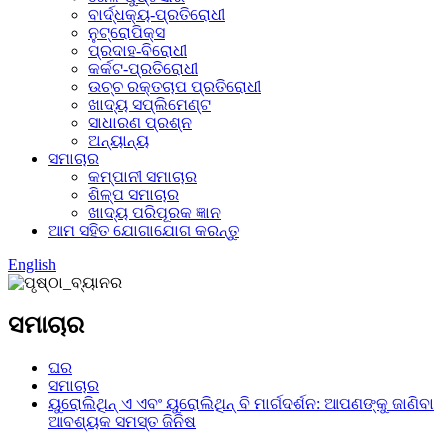
ବାର୍ଦ୍ଧକ୍ୟ-ପ୍ରତିରୋଧୀ
ନୁଟ୍ରୋପିକ୍ସ
ପ୍ରଦାହ-ବିରୋଧୀ
କର୍କଟ-ପ୍ରତିରୋଧୀ
ଉଚ୍ଚ ରକ୍ତଚାପ ପ୍ରତିରୋଧୀ
ଖାଦ୍ୟ ସପ୍ଲିମେଣ୍ଟ
ସାଧାରଣ ପ୍ରଶ୍ନ
ଅନ୍ୟାନ୍ୟ
ସମାଚାର
କମ୍ପାନୀ ସମାଚାର
ଶିଳ୍ପ ସମାଚାର
ଖାଦ୍ୟ ପରିପୂରକ ଜ୍ଞାନ
ଆମ ସହିତ ଯୋଗାଯୋଗ କରନ୍ତୁ
English
ସମାଚାର
ଘର
ସମାଚାର
ୟୁରୋଲିଥିନ୍ ଏ ଏବଂ ୟୁରୋଲିଥିନ୍ ବି ମାର୍ଗଦର୍ଶନ: ଆପଣଙ୍କୁ ଜାଣିବା
ଆବଶ୍ୟକ ସମସ୍ତ ଜିନିଷ