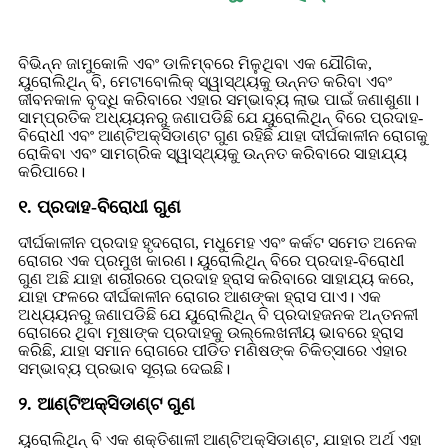
ବିଭିନ୍ନ ଜାମୁକୋଳି ଏବଂ ଡାଳିମ୍ବରେ ମିଳୁଥିବା ଏକ ଯୌଗିକ,
ୟୁରୋଲିଥିନ୍ ବି, ମେଟାବୋଲିକ୍ ସ୍ୱାସ୍ଥ୍ୟକୁ ଉନ୍ନତ କରିବା ଏବଂ
ଜୀବନକାଳ ବୃଦ୍ଧି କରିବାରେ ଏହାର ସମ୍ଭାବ୍ୟ ଲାଭ ପାଇଁ ଜଣାଶୁଣା।
ସାମ୍ପ୍ରତିକ ଅଧ୍ୟୟନରୁ ଜଣାପଡିଛି ଯେ ୟୁରୋଲିଥିନ୍ ବିରେ ପ୍ରଦାହ-
ବିରୋଧୀ ଏବଂ ଆଣ୍ଟିଅକ୍ସିଡାଣ୍ଟ ଗୁଣ ରହିଛି ଯାହା ଦୀର୍ଘକାଳୀନ ରୋଗକୁ
ରୋକିବା ଏବଂ ସାମଗ୍ରିକ ସ୍ୱାସ୍ଥ୍ୟକୁ ଉନ୍ନତ କରିବାରେ ସାହାଯ୍ୟ
କରିପାରେ।
୧. ପ୍ରଦାହ-ବିରୋଧୀ ଗୁଣ
ଦୀର୍ଘକାଳୀନ ପ୍ରଦାହ ହୃଦରୋଗ, ମଧୁମେହ ଏବଂ କର୍କଟ ସମେତ ଅନେକ
ରୋଗର ଏକ ପ୍ରମୁଖ କାରଣ। ୟୁରୋଲିଥିନ୍ ବିରେ ପ୍ରଦାହ-ବିରୋଧୀ
ଗୁଣ ଅଛି ଯାହା ଶରୀରରେ ପ୍ରଦାହ ହ୍ରାସ କରିବାରେ ସାହାଯ୍ୟ କରେ,
ଯାହା ଫଳରେ ଦୀର୍ଘକାଳୀନ ରୋଗର ଆଶଙ୍କା ହ୍ରାସ ପାଏ। ଏକ
ଅଧ୍ୟୟନରୁ ଜଣାପଡିଛି ଯେ ୟୁରୋଲିଥିନ୍ ବି ପ୍ରଦାହଜନକ ଅନ୍ତନଳୀ
ରୋଗରେ ଥିବା ମୂଷାଙ୍କ ପ୍ରଦାହକୁ ଉଲ୍ଲେଖନୀୟ ଭାବରେ ହ୍ରାସ
କରିଛି, ଯାହା ସମାନ ରୋଗରେ ପୀଡିତ ମଣିଷଙ୍କ ଚିକିତ୍ସାରେ ଏହାର
ସମ୍ଭାବ୍ୟ ପ୍ରଭାବ ସୂଚାଇ ଦେଇଛି।
୨. ଆଣ୍ଟିଅକ୍ସିଡାଣ୍ଟ ଗୁଣ
ୟୁରୋଲିଥିନ୍ ବି ଏକ ଶକ୍ତିଶାଳୀ ଆଣ୍ଟିଅକ୍ସିଡାଣ୍ଟ, ଯାହାର ଅର୍ଥ ଏହା