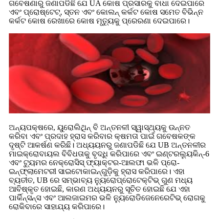
ଗବେଷଣାରୁ ଜଣାପଡିଛି ଯେ UA କୋଷ ପ୍ରସାରକୁ ବାଧା ଦେଇପାରେ
ଏବଂ ପ୍ରୋଷ୍ଟେଟ୍, ସ୍ତନ ଏବଂ କୋଲନ୍ କର୍କଟ କୋଷ ସମେତ ବିଭିନ୍ନ
କର୍କଟ କୋଷ ରେଖାରେ କୋଷ ମୃତ୍ୟୁକୁ ପ୍ରେରଣା ଦେଇପାରେ।
ଅନ୍ୟପକ୍ଷରେ, ୟୁରୋଲିଥିନ୍ ବି ଅନ୍ତନଳୀ ସ୍ୱାସ୍ଥ୍ୟକୁ ଉନ୍ନତ
କରିବା ଏବଂ ପ୍ରଦାହ ହ୍ରାସ କରିବାର କ୍ଷମତା ପାଇଁ ଗବେଷକଙ୍କ
ଦୃଷ୍ଟି ଆକର୍ଷଣ କରିଛି। ଅଧ୍ୟୟନରୁ ଜଣାପଡିଛି ଯେ UB ଅନ୍ତନଳୀର
ମାଇକ୍ରୋବାୟଲ ବିବିଧତାକୁ ବୃଦ୍ଧି କରିପାରେ ଏବଂ ଇଣ୍ଟରଲ୍ୟୁକିନ୍-6
ଏବଂ ଟ୍ୟୁମର ନେକ୍ରୋସିସ୍ ଫ୍ୟାକ୍ଟର-ଆଲଫା ଭଳି ପ୍ରୋ-
ଇନ୍ଫ୍ଲାମେଟରୀ ସାଇଟୋକାଇନ୍‌ଗୁଡ଼ିକୁ ହ୍ରାସ କରିପାରେ। ଏହା
ବ୍ୟତୀତ, UB ରେ ସମ୍ଭାବ୍ୟ ନ୍ୟୁରୋପ୍ରୋଟେକ୍ଟିଭ୍ ଗୁଣ ମଧ୍ୟ
ଆବିଷ୍କୃତ ହୋଇଛି, କାରଣ ଅଧ୍ୟୟନରୁ ସୂଚିତ ହୋଇଛି ଯେ ଏହା
ପାର୍କିନ୍ସନ୍ସ ଏବଂ ଆଲଜାଇମର ଭଳି ନ୍ୟୁରୋଡିଜେନେରେଟିଭ୍ ରୋଗକୁ
ରୋକିବାରେ ସାହାଯ୍ୟ କରିପାରେ।