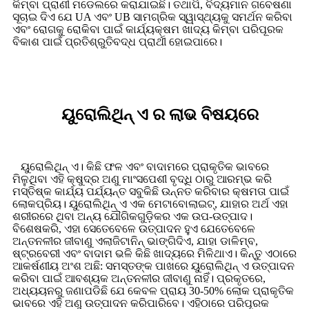
କିମ୍ବା ପ୍ରାଣୀ ମଡେଲରେ କରାଯାଇଛି। ତଥାପି, ବିଦ୍ୟମାନ ଗବେଷଣା
ସୂଚାଇ ଦିଏ ଯେ UA ଏବଂ UB ସାମଗ୍ରିକ ସ୍ୱାସ୍ଥ୍ୟକୁ ସମର୍ଥନ କରିବା
ଏବଂ ରୋଗକୁ ରୋକିବା ପାଇଁ କାର୍ଯ୍ୟକ୍ଷମ ଖାଦ୍ୟ କିମ୍ବା ପରିପୂରକ
ବିକାଶ ପାଇଁ ପ୍ରତିଶ୍ରୁତିବଦ୍ଧ ପ୍ରାର୍ଥୀ ହୋଇପାରେ।
ୟୁରୋଲିଥିନ୍ ଏ ର ଲାଭ ବିଷୟରେ
ୟୁରୋଲିଥିନ୍ ଏ। କିଛି ଫଳ ଏବଂ ବାଦାମରେ ପ୍ରାକୃତିକ ଭାବରେ
ମିଳୁଥିବା ଏହି କ୍ଷୁଦ୍ର ଅଣୁ ମାଂସପେଶୀ ବୃଦ୍ଧି ଠାରୁ ଆରମ୍ଭ କରି
ମସ୍ତିଷ୍କ କାର୍ଯ୍ୟ ପର୍ଯ୍ୟନ୍ତ ସବୁକିଛି ଉନ୍ନତ କରିବାର କ୍ଷମତା ପାଇଁ
ଲୋକପ୍ରିୟ। ୟୁରୋଲିଥିନ୍ ଏ ଏକ ମେଟାବୋଲାଇଟ୍, ଯାହାର ଅର୍ଥ ଏହା
ଶରୀରରେ ଥିବା ଅନ୍ୟ ଯୌଗିକଗୁଡ଼ିକର ଏକ ଉପ-ଉତ୍ପାଦ।
ବିଶେଷକରି, ଏହା ସେତେବେଳେ ଉତ୍ପାଦନ ହୁଏ ଯେତେବେଳେ
ଅନ୍ତନଳୀର ଜୀବାଣୁ ଏଲାଜିଟାନିନ୍ ଭାଙ୍ଗିଦିଏ, ଯାହା ଡାଳିମ୍ବ,
ଷ୍ଟ୍ରବେରୀ ଏବଂ ବାଦାମ ଭଳି କିଛି ଖାଦ୍ୟରେ ମିଳିଥାଏ। କିନ୍ତୁ ଏଠାରେ
ଆକର୍ଷଣୀୟ ଅଂଶ ଅଛି: ସମସ୍ତଙ୍କ ପାଖରେ ୟୁରୋଲିଥିନ୍ ଏ ଉତ୍ପାଦନ
କରିବା ପାଇଁ ଆବଶ୍ୟକ ଅନ୍ତନଳୀର ଜୀବାଣୁ ନାହିଁ। ପ୍ରକୃତରେ,
ଅଧ୍ୟୟନରୁ ଜଣାପଡିଛି ଯେ କେବଳ ପ୍ରାୟ 30-50% ଲୋକ ପ୍ରାକୃତିକ
ଭାବରେ ଏହି ଅଣୁ ଉତ୍ପାଦନ କରିପାରିବେ। ଏହିଠାରେ ପରିପୂରକ