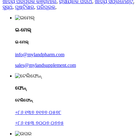
ଖାଦ୍ୟ ପରିପୂରକ କଞ୍ଚାମାଲ
,
ରାସାୟନିକ ପଦାର୍ଥ
,
ଖାଦ୍ୟ ସପ୍ଲିମେଣ୍ଟ୍
,
ସୁସ୍ଥ
,
ପୁଷ୍ଟିସାର
,
ପରିପୂରକ
,
ଇ-ମେଲ୍
ଇ-ମେଲ୍
info@mylandpharm.com
sales@mylandsupplement.com
ଫୋନ୍
ଟେଲିଫୋନ୍
+୮୬ ୧୩୭ ୭୧୭୭ ୦୫୭୮
+୮୬ ୧୫୩ ୭୦୦୭ ୦୭୭୫