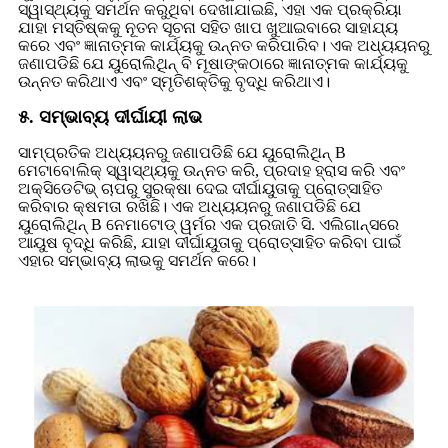
ସ୍ୱାସ୍ଥ୍ୟକୁ ସମର୍ଥନ କରୁଥିବା ଦେଖାଯାଇଛି, ଏହା ଏକ ପ୍ରକ୍ରିୟା
ଯାହା ମସ୍ତିଷ୍କକୁ ନୂତନ ସୂଚନା ସହିତ ଖାପ ଖୁଆଇବାରେ ସାହାଯ୍ୟ
କରେ ଏବଂ ଜ୍ଞାନାତ୍ମକ କାର୍ଯ୍ୟକୁ ଉନ୍ନତ କରିପାରିବ। ଏକ ଅଧ୍ୟୟନରୁ
ଜଣାପଡିଛି ଯେ ୟୁରୋଲିଥିନ୍ ବି ମୂଷାଙ୍କଠାରେ ଜ୍ଞାନାତ୍ମକ କାର୍ଯ୍ୟକୁ
ଉନ୍ନତ କରିଥାଏ ଏବଂ ସ୍ମୃତିଶକ୍ତିକୁ ବୃଦ୍ଧି କରିଥାଏ।
୫. ସମ୍ଭାବ୍ୟ ଦୀର୍ଘାୟୀ ଲାଭ
ସାମ୍ପ୍ରତିକ ଅଧ୍ୟୟନରୁ ଜଣାପଡିଛି ଯେ ୟୁରୋଲିଥିନ୍ B
ମେଟାବୋଲିକ୍ ସ୍ୱାସ୍ଥ୍ୟକୁ ଉନ୍ନତ କରି, ପ୍ରଦାହ ହ୍ରାସ କରି ଏବଂ
ଅକ୍ସିଡେଟିଭ୍ ଚାପରୁ ସୁରକ୍ଷା ଦେଇ ଦୀର୍ଘାୟୁତାକୁ ପ୍ରୋତ୍ସାହିତ
କରିବାର କ୍ଷମତା ରଖିଛି। ଏକ ଅଧ୍ୟୟନରୁ ଜଣାପଡିଛି ଯେ
ୟୁରୋଲିଥିନ୍ B ନେମାଟୋଡ୍ ୱର୍ମର ଏକ ପ୍ରଜାତି ସି. ଏଲିଗାନ୍ସରେ
ଆୟୁଷ ବୃଦ୍ଧି କରିଛି, ଯାହା ଦୀର୍ଘାୟୁତାକୁ ପ୍ରୋତ୍ସାହିତ କରିବା ପାଇଁ
ଏହାର ସମ୍ଭାବ୍ୟ ଲାଭକୁ ସମର୍ଥନ କରେ।