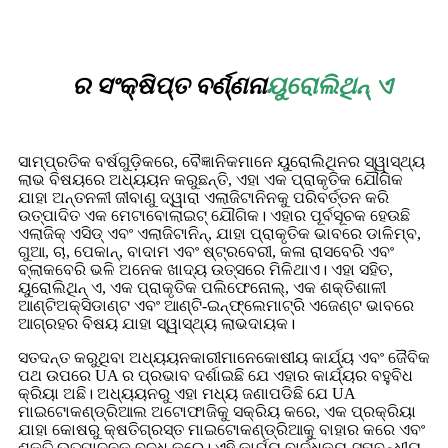
ର ସଂକ୍ଷିପ୍ତ ବର୍ଣ୍ଣନା
ୟୁରୋଲିଥିନ୍ ଏ
ସାମ୍ପ୍ରତିକ ବର୍ଷଗୁଡ଼ିକରେ, ବୈଜ୍ଞାନିକମାନେ ୟୁରୋଲିଥିନର ସ୍ୱାସ୍ଥ୍ୟ
ଲାଭ ବିଷୟରେ ଅଧ୍ୟୟନ କରୁଛନ୍ତି, ଏହା ଏକ ପ୍ରାକୃତିକ ଯୌଗିକ
ଯାହା ଅନ୍ତନଳୀ ଜୀବାଣୁ ଦ୍ୱାରା ଏଲାଜିଟାନିନକୁ ପରିବର୍ତ୍ତନ କରି
ଉତ୍ପାଦିତ ଏକ ମେଟାବୋଲାଇଟ୍ ଯୌଗିକ। ଏହାର ପୂର୍ବସୂଚକ ହେଉଛି
ଏଲାଜିକ୍ ଏସିଡ୍ ଏବଂ ଏଲାଜିଟାନିନ୍, ଯାହା ପ୍ରାକୃତିକ ଭାବରେ ଡାଳିମ୍ବ,
ଗୁଆ, ଚା, ପେକାନ୍, ବାଦାମ ଏବଂ ଷ୍ଟ୍ରବେରୀ, କଳା ରାସବେରି ଏବଂ
ବ୍ଲାକବେରି ଭଳି ଅନେକ ଖାଦ୍ୟ ଉତ୍ସରେ ମିଳିଥାଏ। ଏହା ସହିତ,
ୟୁରୋଲିଥିନ୍ ଏ, ଏକ ପ୍ରାକୃତିକ ପଲିଫେନୋଲ୍, ଏକ ଶକ୍ତିଶାଳୀ
ଆଣ୍ଟିଅକ୍ସିଡାଣ୍ଟ ଏବଂ ଆଣ୍ଟି-ଇନ୍ଫ୍ଲେମାଟ୍ରି ଏଜେଣ୍ଟ ଭାବରେ
ଆଗ୍ରହର ବିଷୟ ଯାହା ସ୍ୱାସ୍ଥ୍ୟ ଲାଭଦାୟକ।
ସ
ତଦନ୍ତ କରୁଥିବା ଅଧ୍ୟୟନକାରୀମାନେ
କୋଷୀୟ କାର୍ଯ୍ୟ ଏବଂ ଜୈବିକ
ପଥ ଉପରେ UA ର ପ୍ରଭାବ ଦର୍ଶାଇଛି ଯେ ଏହାର କାର୍ଯ୍ୟର ବହୁବିଧ
କ୍ରିୟା ଅଛି। ଅଧ୍ୟୟନରୁ ଏହା ମଧ୍ୟ ଜଣାପଡିଛି ଯେ UA
ମାଇଟୋକଣ୍ଡ୍ରିଆଲ ଅଟୋଫାଜିକୁ ସକ୍ରିୟ କରେ, ଏକ ପ୍ରକ୍ରିୟା
ଯାହା କୋଷରୁ କ୍ଷତିଗ୍ରସ୍ତ ମାଇଟୋକଣ୍ଡ୍ରିଆକୁ ବାହାର କରେ ଏବଂ
ଶକ୍ତି ଉତ୍ପାଦନକୁ ବୃଦ୍ଧି କରେ। ଏହି କାର୍ଯ୍ୟ ବାର୍ଦ୍ଧକ୍ୟ-ସମ୍ବନ୍ଧୀୟ