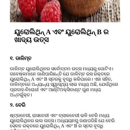
ୟୁରୋଲିଥିନ୍ A ଏବଂ ୟୁରୋଲିଥିନ୍ B ର
ଖାଦ୍ୟ ଉତ୍ସ
୧. ଡାଳିମ୍ବ
ଡାଳିମ୍ବ ୟୁରୋଲିଥିନର ସର୍ବୋତ୍ତମ ଉତ୍ସ ମଧ୍ୟରୁ ଗୋଟିଏ।
ଗବେଷକମାନେ ଜାଣିପାରିଛନ୍ତି ଯେ ଡାଳିମ୍ବ ରସ ରକ୍ତରେ
ୟୁରୋଲିଥିନ୍ A ଏବଂ B ସ୍ତରକୁ ବୃଦ୍ଧି କରିପାରେ। ଏହା ସହିତ,
ଡାଳିମ୍ବରେ ଅନ୍ୟାନ୍ୟ ସ୍ୱାସ୍ଥ୍ୟ ଲାଭ ମଧ୍ୟ ଅଛି, ଯେଉଁଥିରେ
ପ୍ରଦାହ-ବିରୋଧୀ ଏବଂ ଆଣ୍ଟିଅକ୍ସିଡାଣ୍ଟ ଗୁଣ ମଧ୍ୟ
ଅନ୍ତର୍ଭୁକ୍ତ।
୨. ବେରି
ଷ୍ଟ୍ରବେରୀ, ରାସବେରୀ ଏବଂ ବ୍ଲାକବେରୀ ଭଳି ବେରି ମଧ୍ୟ
ୟୁରୋଲିଥିନର ଭଲ ଉତ୍ସ। ଅଧ୍ୟୟନରୁ ଜଣାପଡିଛି ଯେ ବେରି
ସେବନ ରକ୍ତରେ ୟୁରୋଲିଥିନ୍ A ଏବଂ B ର ସ୍ତର ବୃଦ୍ଧି