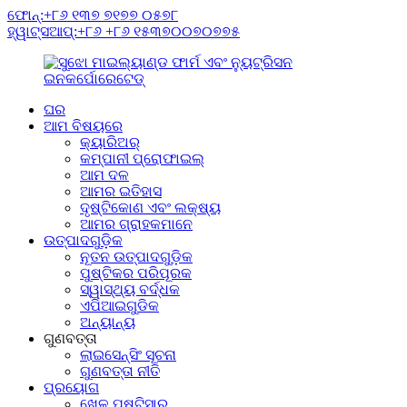
ଫୋନ୍:+୮୬ ୧୩୭ ୭୧୭୭ ୦୫୭୮
ହ୍ୱାଟ୍ସଆପ୍:+୮୬ +୮୬ ୧୫୩୭୦୦୭୦୭୭୫
ଘର
ଆମ ବିଷୟରେ
କ୍ୟାରିଅର୍
କମ୍ପାନୀ ପ୍ରୋଫାଇଲ୍
ଆମ ଦଳ
ଆମର ଇତିହାସ
ଦୃଷ୍ଟିକୋଣ ଏବଂ ଲକ୍ଷ୍ୟ
ଆମର ଗ୍ରାହକମାନେ
ଉତ୍ପାଦଗୁଡ଼ିକ
ନୂତନ ଉତ୍ପାଦଗୁଡ଼ିକ
ପୁଷ୍ଟିକର ପରିପୂରକ
ସ୍ୱାସ୍ଥ୍ୟ ବର୍ଦ୍ଧକ
ଏପିଆଇଗୁଡିକ
ଅନ୍ୟାନ୍ୟ
ଗୁଣବତ୍ତା
ଲାଇସେନ୍ସିଂ ସୂଚନା
ଗୁଣବତ୍ତା ନୀତି
ପ୍ରୟୋଗ
ଖେଳ ପୁଷ୍ଟିସାର