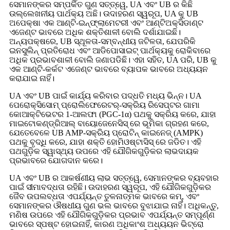
ସେମାନଙ୍କର ସମ୍ପର୍କିତ ଗୁଣ ସତ୍ତ୍ୱେ, UA ଏବଂ UB ର କିଛି
ଉଲ୍ଲେଖନୀୟ ପାର୍ଥକ୍ୟ ଅଛି। ଉଦାହରଣ ସ୍ୱରୂପ, UA କୁ UB
ଅପେକ୍ଷା ଏକ ଆଣ୍ଟି-ଇନ୍ଫ୍ଲାମେଟରୀ ଏବଂ ଆଣ୍ଟିଅକ୍ସିଡାଣ୍ଟ
ଏଜେଣ୍ଟ ଭାବରେ ଅଧିକ ଶକ୍ତିଶାଳୀ ବୋଲି ଦର୍ଶାଯାଇଛି।
ଅନ୍ୟପକ୍ଷରେ, UB ସ୍ଥୂଳତା-ସମ୍ବନ୍ଧୀୟ ଜଟିଳତା, ଯେପରିକି
ଇନସୁଲିନ୍ ପ୍ରତିରୋଧ ଏବଂ ଆଡିପୋସାଇଟ୍ ପାର୍ଥକ୍ୟକୁ ରୋକିବାରେ
ଅଧିକ ପ୍ରଭାବଶାଳୀ ବୋଲି ଜଣାପଡିଛି। ଏହା ସହିତ, UA ପରି, UB କୁ
ଏକ ଆଣ୍ଟି-କର୍କଟ ଏଜେଣ୍ଟ ଭାବରେ ବ୍ୟାପକ ଭାବରେ ଅଧ୍ୟୟନ
କରାଯାଇ ନାହିଁ।
UA ଏବଂ UB ପାଇଁ କାର୍ଯ୍ୟ କରିବାର ପଦ୍ଧତି ମଧ୍ୟ ଭିନ୍ନ। UA
ପେରୋକ୍ସିସୋମ୍ ପ୍ରୋଲିଫେରେଟର୍-ସକ୍ରିୟ ରିସେପ୍ଟର ଗାମା
କୋଆକ୍ଟିଭେଟର 1-ଆଲଫା (PGC-1α) ପଥକୁ ସକ୍ରିୟ କରେ, ଯାହା
ମାଇଟୋକଣ୍ଡ୍ରିଆଲ୍ ବାୟୋଜେନେସିସ୍ ରେ ଭୂମିକା ଗ୍ରହଣ କରେ,
ଯେତେବେଳେ UB AMP-ସକ୍ରିୟ ପ୍ରୋଟିନ୍ କାଇନେଜ୍ (AMPK)
ପଥକୁ ବୃଦ୍ଧି କରେ, ଯାହା ଶକ୍ତି ହୋମିଓଷ୍ଟାସିସ୍ ରେ ଜଡିତ। ଏହି
ପଥଗୁଡ଼ିକ ସ୍ୱାସ୍ଥ୍ୟ ଉପରେ ଏହି ଯୌଗିକଗୁଡ଼ିକର ଲାଭଦାୟକ
ପ୍ରଭାବରେ ଯୋଗଦାନ କରେ।
UA ଏବଂ UB ର ଆକର୍ଷଣୀୟ ଲାଭ ସତ୍ତ୍ୱେ, ସେମାନଙ୍କର ବ୍ୟବହାର
ପାଇଁ ସୀମାବଦ୍ଧତା ରହିଛି। ଉଦାହରଣ ସ୍ୱରୂପ, ଏହି ଯୌଗିକଗୁଡ଼ିକର
ଜୈବ ଉପଲବ୍ଧତା ଏପର୍ଯ୍ୟନ୍ତ ତୁଳନାତ୍ମକ ଭାବରେ କମ୍, ଏବଂ
ସେମାନଙ୍କର ଔଷଧୀୟ ଗୁଣ ଭଲ ଭାବରେ ବୁଝାଯାଇ ନାହିଁ। ଅଧିକନ୍ତୁ,
ମଣିଷ ଉପରେ ଏହି ଯୌଗିକଗୁଡ଼ିକର ପ୍ରଭାବ ଏପର୍ଯ୍ୟନ୍ତ ସମ୍ପୂର୍ଣ୍ଣ
ଭାବରେ ସ୍ପଷ୍ଟ ହୋଇନାହିଁ, କାରଣ ଅଧିକାଂଶ ଅଧ୍ୟୟନ ଭିଟ୍ରୋ