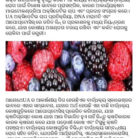
ରୋଗ ପାଇଁ ବିଶେଷ ଭାବରେ ପ୍ରାସଙ୍ଗିକ, କାରଣ ଅକାର୍ଯ୍ୟକ୍ଷମ
ମାଇଟୋକଣ୍ଡ୍ରିଆ ଅକ୍ସିଡେଟିଭ ଚାପ ଏବଂ ପ୍ରଦାହ ସଂଗ୍ରହ କରେ।
UA ଅକ୍ସିଡେଟିଭ ଚାପ ପ୍ରତିକ୍ରିୟା, DNA ମରାମତି ଏବଂ
ଆପୋପ୍ଟୋସିସ୍ ରେ ଜଡିତ ଜିନ୍ ର ପ୍ରକାଶନକୁ ମଧ୍ୟ ନିୟନ୍ତ୍ରଣ
କରେ, ଯାହା କୋଷୀୟ ଅଖଣ୍ଡତା ବଜାୟ ରଖିବା ଏବଂ କର୍କଟ ରୋଗକୁ
ରୋକିବା ପାଇଁ ଜରୁରୀ।
ଆନୋଥେ
UA ର ଆକର୍ଷଣୀୟ ଦିଗ ହେଉଛି
ଏକ ବାର୍ଦ୍ଧକ୍ୟ ସ୍କାଭେଞ୍ଜର
ଭାବରେ ଏହାର ସମ୍ଭାବନା, ଯାହାର ଅର୍ଥ ହେଉଛି ଏହା ବାଛି ବାର୍ଦ୍ଧକ୍ୟ
କୋଷଗୁଡ଼ିକରେ ଆପୋପ୍ଟୋସିସ୍ ପ୍ରେରିତ କରିପାରେ, ଯାହା
କ୍ଷତିଗ୍ରସ୍ତ କୋଷ ଯାହା ଆଉ ବିଭାଜିତ ହୁଏ ନାହିଁ କିନ୍ତୁ କ୍ଷତିକାରକ
କାରକ କ୍ଷରଣ କରେ ଯାହା ପଡ଼ୋଶୀ କୋଷ ଏବଂ ଟିସୁକୁ କ୍ଷତି
ପହଞ୍ଚାଏ। ବାର୍ଦ୍ଧକ୍ୟ କୋଷଗୁଡ଼ିକ ବିଭିନ୍ନ ବାର୍ଦ୍ଧକ୍ୟ ସମ୍ବନ୍ଧୀୟ
ରୋଗ ସହିତ ଜଡିତ, ଯେପରିକି ଆର୍ଥ୍ରାଇଟିସ୍, ଏଥେରାସ୍କୋଲେରୋସିସ୍