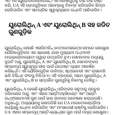
ଏବଂ ନେ।
ୟୁରୋଡିଜେନେରେସନ୍। ଏହି କୋଷଗୁଡ଼ିକୁ ବାଛି ବାଛି ନଷ୍ଟ
କରି, UA ଏହି ରୋଗଗୁଡ଼ିକର ଆରମ୍ଭକୁ ବିଳମ୍ବ କରିପାରିବ କିମ୍ବା
ରୋକିପାରିବ ଏବଂ ସାମଗ୍ରିକ ସ୍ୱାସ୍ଥ୍ୟରେ ଉନ୍ନତି ଆଣିପାରିବ।
ୟୁରୋଲିଥିନ୍ A ଏବଂ ୟୁରୋଲିଥିନ୍ B ସହ ଜଡିତ
ଗୁଣଗୁଡ଼ିକ
ୟୁରୋଲିଥିନ୍ ହେଉଛି ଏଲାଗିଟାନିନ୍ ମେଟାବୋଲାଇଟ୍ସ ନାମରେ ଜଣାଶୁଣା
ଯୌଗିକଗୁଡ଼ିକର ଏକ ଶ୍ରେଣୀ, ଯାହା ମୁଖ୍ୟତଃ ଅନ୍ତନଳୀ
ମାଇକ୍ରୋବାୟୋଟା ଦ୍ୱାରା ଉତ୍ପାଦିତ ହୁଏ। ସେମାନଙ୍କ ମଧ୍ୟରୁ,
ଦୁଇଟି ଅଣୁ, ୟୁରୋଲିଥିନ୍ A ଏବଂ ୟୁରୋଲିଥିନ୍ B, ସେମାନଙ୍କର
ସମ୍ଭାବ୍ୟ ସ୍ୱାସ୍ଥ୍ୟ ଲାଭ ପାଇଁ ଯଥେଷ୍ଟ ଧ୍ୟାନ ଆକର୍ଷଣ
କରିଛନ୍ତି। ଏହି ଯୌଗିକଗୁଡ଼ିକ ଡାଳିମ୍ବ, ଷ୍ଟ୍ରବେରୀ ଏବଂ ରାସବେରି
ଭଳି ବିଭିନ୍ନ ଫଳରୁ ମିଳିଥାଏ। ଏହି ବ୍ଲଗରେ, ଆମେ ୟୁରୋଲିଥିନ୍ A
ଏବଂ ୟୁରୋଲିଥିନ୍ B ର ସମ୍ପର୍କିତ ଗୁଣଗୁଡ଼ିକୁ ନିକଟରୁ ଦେଖିବୁ।
ୟୁରୋଲିଥିନ୍ A ହେଉଛି ୟୁରୋଲିଥିନ୍ ପରିବାରର ସବୁଠାରୁ ପ୍ରଚୁର
ପରିମାଣର ଅଣୁ, ଏବଂ ଏହାର ଆଣ୍ଟିଅକ୍ସିଡାଣ୍ଟ ଏବଂ ଆଣ୍ଟି-
ଇନ୍ଫ୍ଲାମେଟରୀ ଗୁଣ ପାଇଁ ଭଲ ଭାବରେ ଗବେଷଣା କରାଯାଇଛି।
ଅଧିକନ୍ତୁ, ଅଧ୍ୟୟନରୁ ଜଣାପଡିଛି ଯେ UA ମାଇଟୋକଣ୍ଡ୍ରିଆ
କାର୍ଯ୍ୟକୁ ଉନ୍ନତ କରିପାରିବ ଏବଂ ମାଂସପେଶୀ କ୍ଷତିକୁ ରୋକିପାରିବ।
UA ଏହାର ସମ୍ଭାବ୍ୟ ଆଣ୍ଟି-କ୍ୟାନ୍ସର ଗୁଣ ପାଇଁ ମଧ୍ୟ ଜଣାଶୁଣା।