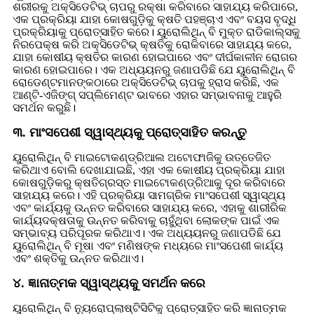
ଶରୀରକୁ ଅକ୍ସିଡେଟିଭ୍ ଚାପରୁ ରକ୍ଷା କରିବାରେ ସାହାଯ୍ୟ କରିପାରେ,
ଏକ ପ୍ରକ୍ରିୟା ଯାହା କୋଷଗୁଡ଼ିକୁ କ୍ଷତି ପହଞ୍ଚାଏ ଏବଂ ବୟସ ବୃଦ୍ଧି
ପ୍ରକ୍ରିୟାକୁ ପ୍ରୋତ୍ସାହିତ କରେ। ୟୁରୋଲିଥିନ୍ ବି ମୁକ୍ତ ରାଡିକାଲ୍ସକୁ
ନିରପେକ୍ଷ କରି ଅକ୍ସିଡେଟିଭ୍ କ୍ଷତିକୁ ରୋକିବାରେ ସାହାଯ୍ୟ କରେ,
ଯାହା କୋଷୀୟ କ୍ଷତିର କାରଣ ହୋଇପାରେ ଏବଂ ଦୀର୍ଘକାଳୀନ ରୋଗର
କାରଣ ହୋଇପାରେ। ଏକ ଅଧ୍ୟୟନରୁ ଜଣାପଡିଛି ଯେ ୟୁରୋଲିଥିନ୍ ବି
ରୋଡେଣ୍ଟମାନଙ୍କଠାରେ ଅକ୍ସିଡେଟିଭ୍ ଚାପକୁ ହ୍ରାସ କରିଛି, ଏକ
ଆଣ୍ଟି-ଏଜିଙ୍ଗ୍ ସପ୍ଲିମେଣ୍ଟ ଭାବରେ ଏହାର ସମ୍ଭାବନାକୁ ଆହୁରି
ସମର୍ଥନ କରୁଛି।
୩. ମାଂସପେଶୀ ସ୍ୱାସ୍ଥ୍ୟକୁ ପ୍ରୋତ୍ସାହିତ କରନ୍ତୁ
ୟୁରୋଲିଥିନ୍ ବି ମାଇଟୋକଣ୍ଡ୍ରିଆଲ ଅଟୋଫାଜିକୁ ଉତ୍ତେଜିତ
କରିଥାଏ ବୋଲି ଦେଖାଯାଇଛି, ଏହା ଏକ କୋଷୀୟ ପ୍ରକ୍ରିୟା ଯାହା
କୋଷଗୁଡ଼ିକରୁ କ୍ଷତିଗ୍ରସ୍ତ ମାଇଟୋକଣ୍ଡ୍ରିଆକୁ ଦୂର କରିବାରେ
ସାହାଯ୍ୟ କରେ। ଏହି ପ୍ରକ୍ରିୟା ସାମଗ୍ରିକ ମାଂସପେଶୀ ସ୍ୱାସ୍ଥ୍ୟ
ଏବଂ କାର୍ଯ୍ୟକୁ ଉନ୍ନତ କରିବାରେ ସାହାଯ୍ୟ କରେ, ଏହାକୁ ଶାରୀରିକ
କାର୍ଯ୍ୟଦକ୍ଷତାକୁ ଉନ୍ନତ କରିବାକୁ ଚାହୁଁଥିବା ଲୋକଙ୍କ ପାଇଁ ଏକ
ସମ୍ଭାବ୍ୟ ପରିପୂରକ କରିଥାଏ। ଏକ ଅଧ୍ୟୟନରୁ ଜଣାପଡିଛି ଯେ
ୟୁରୋଲିଥିନ୍ ବି ମୂଷା ଏବଂ ମଣିଷଙ୍କ ମଧ୍ୟରେ ମାଂସପେଶୀ କାର୍ଯ୍ୟ
ଏବଂ ଶକ୍ତିକୁ ଉନ୍ନତ କରିଥାଏ।
୪. ଜ୍ଞାନାତ୍ମକ ସ୍ୱାସ୍ଥ୍ୟକୁ ସମର୍ଥନ କରେ
ୟୁରୋଲିଥିନ୍ ବି ନ୍ୟୁରୋପ୍ଲାଷ୍ଟିସିଟିକୁ ପ୍ରୋତ୍ସାହିତ କରି ଜ୍ଞାନାତ୍ମକ