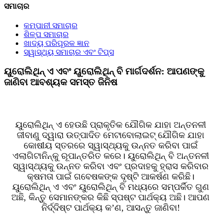
ସମାଚାର
କମ୍ପାନୀ ସମାଚାର
ଶିଳ୍ପ ସମାଚାର
ଖାଦ୍ୟ ପରିପୂରକ ଜ୍ଞାନ
ସ୍ୱାସ୍ଥ୍ୟ ସମାଚାର ଏବଂ ଟିପ୍ସ
ୟୁରୋଲିଥିନ୍ ଏ ଏବଂ ୟୁରୋଲିଥିନ୍ ବି ମାର୍ଗଦର୍ଶନ: ଆପଣଙ୍କୁ
ଜାଣିବା ଆବଶ୍ୟକ ସମସ୍ତ ଜିନିଷ
ୟୁରୋଲିଥିନ୍ ଏ ହେଉଛି ପ୍ରାକୃତିକ ଯୌଗିକ ଯାହା ଅନ୍ତନଳୀ
ଜୀବାଣୁ ଦ୍ୱାରା ଉତ୍ପାଦିତ ମେଟାବୋଲାଇଟ୍ ଯୌଗିକ ଯାହା
କୋଷୀୟ ସ୍ତରରେ ସ୍ୱାସ୍ଥ୍ୟକୁ ଉନ୍ନତ କରିବା ପାଇଁ
ଏଲାଗିଟାନିନ୍‌କୁ ରୂପାନ୍ତରିତ କରେ। ୟୁରୋଲିଥିନ୍ ବି ଅନ୍ତନଳୀ
ସ୍ୱାସ୍ଥ୍ୟକୁ ଉନ୍ନତ କରିବା ଏବଂ ପ୍ରଦାହକୁ ହ୍ରାସ କରିବାର
କ୍ଷମତା ପାଇଁ ଗବେଷକଙ୍କ ଦୃଷ୍ଟି ଆକର୍ଷଣ କରିଛି।
ୟୁରୋଲିଥିନ୍ ଏ ଏବଂ ୟୁରୋଲିଥିନ୍ ବି ମଧ୍ୟରେ ସମ୍ପର୍କିତ ଗୁଣ
ଅଛି, କିନ୍ତୁ ସେମାନଙ୍କର କିଛି ସ୍ପଷ୍ଟ ପାର୍ଥକ୍ୟ ଅଛି। ଆପଣ
ନିର୍ଦ୍ଦିଷ୍ଟ ପାର୍ଥକ୍ୟ କ’ଣ, ଆସନ୍ତୁ ଜାଣିବା!