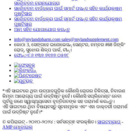
ସର୍ବୋତ୍ତମ ଚୟନଯୋଗ୍ୟ
ସର୍ବୋତ୍ତମ ବାର୍ଦ୍ଧକ୍ୟ ପାଇଁ ସ୍ମାର୍ଟ ପସନ୍ଦ ସହିତ କାର୍ଯ୍ୟକ୍ଷମ
ପୁଷ୍ଟିସାର
ସର୍ବୋତ୍ତମ ବାର୍ଦ୍ଧକ୍ୟ ପାଇଁ ସ୍ମାର୍ଟ ପସନ୍ଦ ସହିତ କାର୍ଯ୍ୟକ୍ଷମ
ପୁଷ୍ଟିସାର
ଆମ ସହିତ ଯୋଗାଯୋଗ କରନ୍ତୁ
info@mylandpharm.com
sales@mylandsupplement.com
କୋଠା 3, ସେଙ୍ଗହେ ଇନୋଭେସନ୍ ସେଣ୍ଟର, ନମ୍ବର #68 ଜିଙ୍କିଂ
ରୋଡ୍, ସୁଝୋଉ ଶିଳ୍ପ ପାର୍କ, ଚୀନ୍।
ଫୋନ୍:+୮୬ ୧୩୭ ୭୧୭୭ ୦୫୭୮
*ଏହି ସାଇଟରେ ଥିବା ଉତ୍ପାଦଗୁଡ଼ିକ କୌଣସି ରୋଗର ଚିକିତ୍ସା, ନିବାରଣ
କିମ୍ବା ଆରୋଗ୍ୟ ପାଇଁ ଉଦ୍ଦିଷ୍ଟ ନୁହେଁ। କୌଣସି ସପ୍ଲିମେଣ୍ଟ ନେବା
ପୂର୍ବରୁ ଜଣେ ସ୍ୱାସ୍ଥ୍ୟସେବା ବୃତ୍ତିଗତଙ୍କ ସହ ପରାମର୍ଶ କରନ୍ତୁ।
ଏହି ସାଇଟରେ ଥିବା ବିଷୟବସ୍ତୁ ସୂଚନାମୂଳକ ଏବଂ ଏହା ଡାକ୍ତରୀ ପରାମର୍ଶ
ପାଇଁ ଉଦ୍ଦିଷ୍ଟ ନୁହେଁ।*
© କପିରାଇଟ୍ - ୨୦୧୦-୨୦୨୪ : ସର୍ବସତ୍ତ୍ଵ ସଂରକ୍ଷିତ।
ସାଇଟମ୍ୟାପ୍
-
AMP ମୋବାଇଲ୍