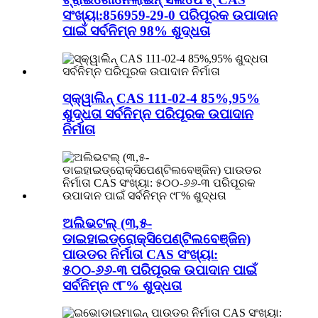
ସଂଖ୍ୟା:856959-29-0 ପରିପୂରକ ଉପାଦାନ
ପାଇଁ ସର୍ବନିମ୍ନ 98% ଶୁଦ୍ଧତା
ସ୍କ୍ୱାଲିନ୍ CAS 111-02-4 85%,95%
ଶୁଦ୍ଧତା ସର୍ବନିମ୍ନ ପରିପୂରକ ଉପାଦାନ
ନିର୍ମାତା
ଅଲିଭଟଲ୍ (୩,୫-
ଡାଇହାଇଡ୍ରୋକ୍ସିପେଣ୍ଟିଲବେଞ୍ଜିନ)
ପାଉଡର ନିର୍ମାତା CAS ସଂଖ୍ୟା:
୫୦୦-୬୬-୩ ପରିପୂରକ ଉପାଦାନ ପାଇଁ
ସର୍ବନିମ୍ନ ୯୮% ଶୁଦ୍ଧତା