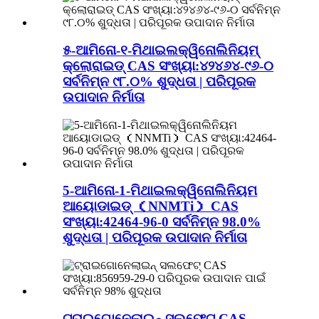
୫-ଆମିନୋ-୧-ମିଥାଇଲକ୍ୱିନୋଲିନିୟମ୍
କ୍ଲୋରାଇଡ୍ CAS ସଂଖ୍ୟା:୪୨୪୬୪-୯୬-୦
ସର୍ବନିମ୍ନ ୯୮.୦% ଶୁଦ୍ଧତା | ପରିପୂରକ
ଉପାଦାନ ନିର୍ମାତା
5-ଆମିନୋ-1-ମିଥାଇଲକ୍ୱିନୋଲିନିୟମ
ଆୟୋଡାଇଡ୍ （NNMTi） CAS
ସଂଖ୍ୟା:42464-96-0 ସର୍ବନିମ୍ନ 98.0%
ଶୁଦ୍ଧତା | ପରିପୂରକ ଉପାଦାନ ନିର୍ମାତା
ଟ୍ରାଇଗୋନେଲାଇନ୍ ସଲଫେଟ୍ CAS