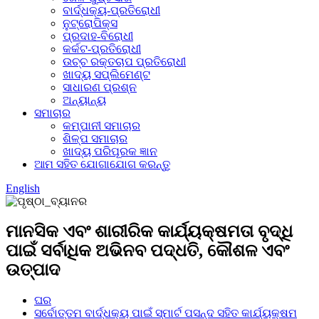
ବାର୍ଦ୍ଧକ୍ୟ-ପ୍ରତିରୋଧୀ
ନୁଟ୍ରୋପିକ୍ସ
ପ୍ରଦାହ-ବିରୋଧୀ
କର୍କଟ-ପ୍ରତିରୋଧୀ
ଉଚ୍ଚ ରକ୍ତଚାପ ପ୍ରତିରୋଧୀ
ଖାଦ୍ୟ ସପ୍ଲିମେଣ୍ଟ
ସାଧାରଣ ପ୍ରଶ୍ନ
ଅନ୍ୟାନ୍ୟ
ସମାଚାର
କମ୍ପାନୀ ସମାଚାର
ଶିଳ୍ପ ସମାଚାର
ଖାଦ୍ୟ ପରିପୂରକ ଜ୍ଞାନ
ଆମ ସହିତ ଯୋଗାଯୋଗ କରନ୍ତୁ
English
ମାନସିକ ଏବଂ ଶାରୀରିକ କାର୍ଯ୍ୟକ୍ଷମତା ବୃଦ୍ଧି
ପାଇଁ ସର୍ବାଧିକ ଅଭିନବ ପଦ୍ଧତି, କୌଶଳ ଏବଂ
ଉତ୍ପାଦ
ଘର
ସର୍ବୋତ୍ତମ ବାର୍ଦ୍ଧକ୍ୟ ପାଇଁ ସ୍ମାର୍ଟ ପସନ୍ଦ ସହିତ କାର୍ଯ୍ୟକ୍ଷମ