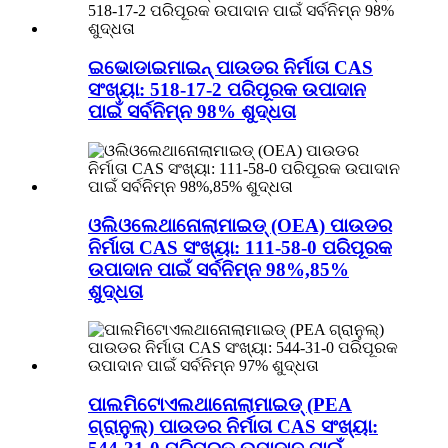
ଇଭୋଡାଇମାଇନ୍ ପାଉଡର ନିର୍ମାତା CAS
ସଂଖ୍ୟା: 518-17-2 ପରିପୂରକ ଉପାଦାନ
ପାଇଁ ସର୍ବନିମ୍ନ 98% ଶୁଦ୍ଧତା
ଓଲିଓଲେଥାନୋଲାମାଇଡ୍ (OEA) ପାଉଡର
ନିର୍ମାତା CAS ସଂଖ୍ୟା: 111-58-0 ପରିପୂରକ
ଉପାଦାନ ପାଇଁ ସର୍ବନିମ୍ନ 98%,85%
ଶୁଦ୍ଧତା
ପାଲମିଟୋଏଲଥାନୋଲାମାଇଡ୍ (PEA
ଗ୍ରାନୁଲ୍) ପାଉଡର ନିର୍ମାତା CAS ସଂଖ୍ୟା: