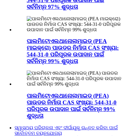
544-31-0 ପରିପୂରକ ଉପାଦାନ ପାଇଁ
ସର୍ବନିମ୍ନ 97% ଶୁଦ୍ଧତା
ପାଲମିଟୋଏଲଥାନୋଲାମାଇଡ୍ (PEA
ମାଇକ୍ରୋ) ପାଉଡର ନିର୍ମାତା CAS ସଂଖ୍ୟା:
544-31-0 ପରିପୂରକ ଉପାଦାନ ପାଇଁ
ସର୍ବନିମ୍ନ 99% ଶୁଦ୍ଧତା
ପାଲମିଟୋଏଲଥାନୋଲାମାଇଡ୍ (PEA)
ପାଉଡର ନିର୍ମାତା CAS ସଂଖ୍ୟା: 544-31-0
ପରିପୂରକ ଉପାଦାନ ପାଇଁ ସର୍ବନିମ୍ନ 99%
ଶୁଦ୍ଧତା
ସ୍ୱାସ୍ଥ୍ୟ ପରିଚାଳନା ଏବଂ ଦୀର୍ଘାୟୁକୁ ଉନ୍ନତ କରିବା ପାଇଁ
ସର୍ବୋତ୍ତମ ଚୟନଯୋଗ୍ୟ