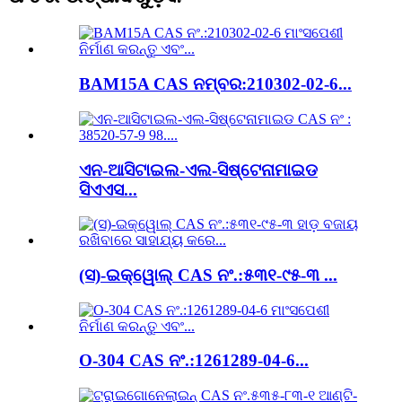
BAM15A CAS ନମ୍ବର:210302-02-6...
ଏନ-ଆସିଟାଇଲ-ଏଲ-ସିଷ୍ଟେନାମାଇଡ
ସିଏଏସ...
(ସ)-ଇକ୍ୱୋଲ୍ CAS ନଂ.:୫୩୧-୯୫-୩ ...
O-304 CAS ନଂ.:1261289-04-6...