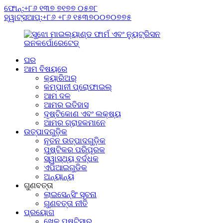
ଫୋନ୍:+୮୬ ୧୩୭ ୭୧୭୭ ୦୫୭୮
ହ୍ୱାଟ୍ସଆପ୍:+୮୬ +୮୬ ୧୫୩୭୦୦୭୦୭୭୫
ଘର
ଆମ ବିଷୟରେ
କ୍ୟାରିଅର୍
କମ୍ପାନୀ ପ୍ରୋଫାଇଲ୍
ଆମ ଦଳ
ଆମର ଇତିହାସ
ଦୃଷ୍ଟିକୋଣ ଏବଂ ଲକ୍ଷ୍ୟ
ଆମର ଗ୍ରାହକମାନେ
ଉତ୍ପାଦଗୁଡ଼ିକ
ନୂତନ ଉତ୍ପାଦଗୁଡ଼ିକ
ପୁଷ୍ଟିକର ପରିପୂରକ
ସ୍ୱାସ୍ଥ୍ୟ ବର୍ଦ୍ଧକ
ଏପିଆଇଗୁଡିକ
ଅନ୍ୟାନ୍ୟ
ଗୁଣବତ୍ତା
ଲାଇସେନ୍ସିଂ ସୂଚନା
ଗୁଣବତ୍ତା ନୀତି
ପ୍ରୟୋଗ
ଖେଳ ପୁଷ୍ଟିସାର