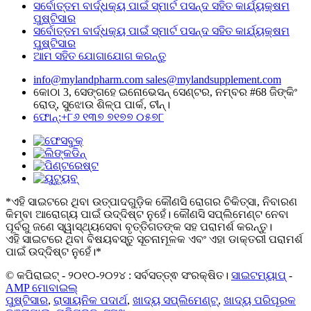
ସର୍ବୋତ୍ତମ ବାର୍ଦ୍ଧକ୍ୟ ପାଇଁ ସ୍ମାର୍ଟ ପସନ୍ଦ ସହିତ କାର୍ଯ୍ୟକ୍ଷମ
ପୁଷ୍ଟିସାର
ସର୍ବୋତ୍ତମ ବାର୍ଦ୍ଧକ୍ୟ ପାଇଁ ସ୍ମାର୍ଟ ପସନ୍ଦ ସହିତ କାର୍ଯ୍ୟକ୍ଷମ
ପୁଷ୍ଟିସାର
ଆମ ସହିତ ଯୋଗାଯୋଗ କରନ୍ତୁ
info@mylandpharm.com
sales@mylandsupplement.com
କୋଠା 3, ସେଙ୍ଗହେ ଇନୋଭେସନ୍ ସେଣ୍ଟର, ନମ୍ବର #68 ଜିଙ୍କିଂ
ରୋଡ୍, ସୁଝୋଉ ଶିଳ୍ପ ପାର୍କ, ଚୀନ୍।
ଫୋନ୍:+୮୬ ୧୩୭ ୭୧୭୭ ୦୫୭୮
*ଏହି ସାଇଟରେ ଥିବା ଉତ୍ପାଦଗୁଡ଼ିକ କୌଣସି ରୋଗର ଚିକିତ୍ସା, ନିବାରଣ
କିମ୍ବା ଆରୋଗ୍ୟ ପାଇଁ ଉଦ୍ଦିଷ୍ଟ ନୁହେଁ। କୌଣସି ସପ୍ଲିମେଣ୍ଟ ନେବା
ପୂର୍ବରୁ ଜଣେ ସ୍ୱାସ୍ଥ୍ୟସେବା ବୃତ୍ତିଗତଙ୍କ ସହ ପରାମର୍ଶ କରନ୍ତୁ।
ଏହି ସାଇଟରେ ଥିବା ବିଷୟବସ୍ତୁ ସୂଚନାମୂଳକ ଏବଂ ଏହା ଡାକ୍ତରୀ ପରାମର୍ଶ
ପାଇଁ ଉଦ୍ଦିଷ୍ଟ ନୁହେଁ।*
© କପିରାଇଟ୍ - ୨୦୧୦-୨୦୨୪ : ସର୍ବସତ୍ତ୍ଵ ସଂରକ୍ଷିତ।
ସାଇଟମ୍ୟାପ୍
-
AMP ମୋବାଇଲ୍
ପୁଷ୍ଟିସାର
,
ରାସାୟନିକ ପଦାର୍ଥ
,
ଖାଦ୍ୟ ସପ୍ଲିମେଣ୍ଟ୍
,
ଖାଦ୍ୟ ପରିପୂରକ