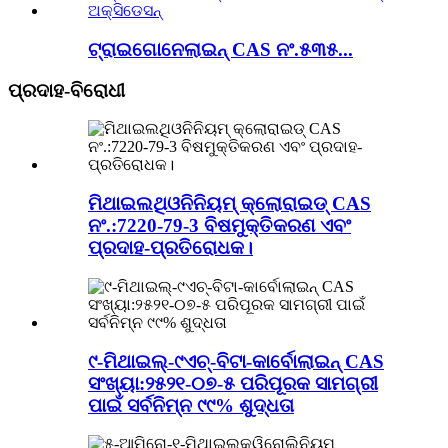
ଟ୍ରାଇଗୋନେଲାଇନ୍ CAS ନଂ.୫୩୫...
ପ୍ରଦାହ-ବିରୋଧୀ
ମିଥାଇଲଥିଓନିନିୟମ୍ କ୍ଲୋରାଇଡ୍ CAS
ନଂ.:7220-79-3 ବିଷମୁକ୍ତିକରଣ ଏବଂ
ପ୍ରଦାହ-ପ୍ରତିରୋଧକ।
୯-ମିଥାଇଲ୍-୯ଏଚ୍-ବିଟା-କାର୍ବୋଲାଇନ୍ CAS
ସଂଖ୍ୟା:୨୫୨୧-୦୭-୫ ପରିପୂରକ ସାମଗ୍ରୀ
ପାଇଁ ସର୍ବନିମ୍ନ ୯୯% ଶୁଦ୍ଧତା