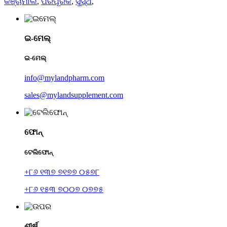
କଞ୍ଚାମାଲ
,
ପରିପୂରକ
,
ସୁସ୍ଥ
,
ଇ-ମେଲ୍
ଇ-ମେଲ୍
info@mylandpharm.com
sales@mylandsupplement.com
ଫୋନ୍
ଟେଲିଫୋନ୍
+୮୬ ୧୩୭ ୭୧୭୭ ୦୫୭୮
+୮୬ ୧୫୩ ୭୦୦୭ ୦୭୭୫
ଶୀର୍ଷ