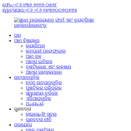
ଫୋନ୍:+୮୬ ୧୩୭ ୭୧୭୭ ୦୫୭୮
ହ୍ୱାଟ୍ସଆପ୍:+୮୬ +୮୬ ୧୫୩୭୦୦୭୦୭୭୫
ଘର
ଆମ ବିଷୟରେ
କ୍ୟାରିଅର୍
କମ୍ପାନୀ ପ୍ରୋଫାଇଲ୍
ଆମ ଦଳ
ଆମର ଇତିହାସ
ଦୃଷ୍ଟିକୋଣ ଏବଂ ଲକ୍ଷ୍ୟ
ଆମର ଗ୍ରାହକମାନେ
ଉତ୍ପାଦଗୁଡ଼ିକ
ନୂତନ ଉତ୍ପାଦଗୁଡ଼ିକ
ପୁଷ୍ଟିକର ପରିପୂରକ
ସ୍ୱାସ୍ଥ୍ୟ ବର୍ଦ୍ଧକ
ଏପିଆଇଗୁଡିକ
ଅନ୍ୟାନ୍ୟ
ଗୁଣବତ୍ତା
ଲାଇସେନ୍ସିଂ ସୂଚନା
ଗୁଣବତ୍ତା ନୀତି
ପ୍ରୟୋଗ
ଖେଳ ପୁଷ୍ଟିସାର