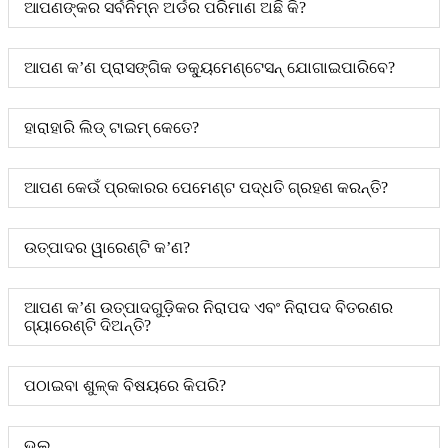
ଆପଣଙ୍କର ସର୍ବନିମ୍ନ ଅର୍ଡର ପରିମାଣ ଅଛି କି?
ଆପଣ କ’ଣ ପ୍ରାସଙ୍ଗିକ ଡକ୍ୟୁମେଣ୍ଟେସନ୍ ଯୋଗାଇପାରିବେ?
ହାରାହାରି ଲିଡ୍ ଟାଇମ୍ କେତେ?
ଆପଣ କେଉଁ ପ୍ରକାରର ପେମେଣ୍ଟ ପଦ୍ଧତି ଗ୍ରହଣ କରନ୍ତି?
ଉତ୍ପାଦର ୱାରେଣ୍ଟି କ’ଣ?
ଆପଣ କ’ଣ ଉତ୍ପାଦଗୁଡ଼ିକର ନିରାପଦ ଏବଂ ନିରାପଦ ବିତରଣର
ଗ୍ୟାରେଣ୍ଟି ଦିଅନ୍ତି?
ପଠାଇବା ଶୁଳ୍କ ବିଷୟରେ କିପରି?
ଭଲ