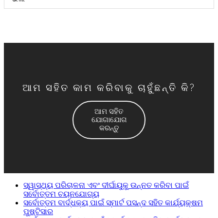
ଆମ ସହିତ କାମ କରିବାକୁ ଚାହୁଁଛନ୍ତି କି?
ଆମ ସହିତ
ଯୋଗାଯୋଗ
କରନ୍ତୁ
ସ୍ୱାସ୍ଥ୍ୟ ପରିଚାଳନା ଏବଂ ଦୀର୍ଘାୟୁକୁ ଉନ୍ନତ କରିବା ପାଇଁ
ସର୍ବୋତ୍ତମ ଚୟନଯୋଗ୍ୟ
ସର୍ବୋତ୍ତମ ବାର୍ଦ୍ଧକ୍ୟ ପାଇଁ ସ୍ମାର୍ଟ ପସନ୍ଦ ସହିତ କାର୍ଯ୍ୟକ୍ଷମ
ପୁଷ୍ଟିସାର