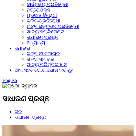
ବାର୍ଦ୍ଧକ୍ୟ-ପ୍ରତିରୋଧୀ
ନୁଟ୍ରୋପିକ୍ସ
ପ୍ରଦାହ-ବିରୋଧୀ
କର୍କଟ-ପ୍ରତିରୋଧୀ
ଉଚ୍ଚ ରକ୍ତଚାପ ପ୍ରତିରୋଧୀ
ଖାଦ୍ୟ ସପ୍ଲିମେଣ୍ଟ
ସାଧାରଣ ପ୍ରଶ୍ନ
ଅନ୍ୟାନ୍ୟ
ସମାଚାର
କମ୍ପାନୀ ସମାଚାର
ଶିଳ୍ପ ସମାଚାର
ଖାଦ୍ୟ ପରିପୂରକ ଜ୍ଞାନ
ଆମ ସହିତ ଯୋଗାଯୋଗ କରନ୍ତୁ
English
ସାଧାରଣ ପ୍ରଶ୍ନ
ଘର
ସାଧାରଣ ପ୍ରଶ୍ନ