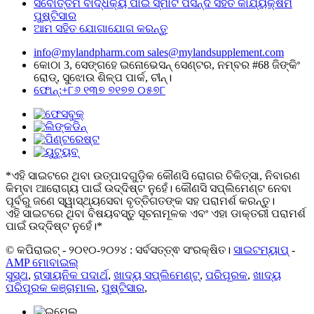
ସର୍ବୋତ୍ତମ ବାର୍ଦ୍ଧକ୍ୟ ପାଇଁ ସ୍ମାର୍ଟ ପସନ୍ଦ ସହିତ କାର୍ଯ୍ୟକ୍ଷମ
ପୁଷ୍ଟିସାର
ଆମ ସହିତ ଯୋଗାଯୋଗ କରନ୍ତୁ
info@mylandpharm.com
sales@mylandsupplement.com
କୋଠା 3, ସେଙ୍ଗହେ ଇନୋଭେସନ୍ ସେଣ୍ଟର, ନମ୍ବର #68 ଜିଙ୍କିଂ
ରୋଡ୍, ସୁଝୋଉ ଶିଳ୍ପ ପାର୍କ, ଚୀନ୍।
ଫୋନ୍:+୮୬ ୧୩୭ ୭୧୭୭ ୦୫୭୮
*ଏହି ସାଇଟରେ ଥିବା ଉତ୍ପାଦଗୁଡ଼ିକ କୌଣସି ରୋଗର ଚିକିତ୍ସା, ନିବାରଣ
କିମ୍ବା ଆରୋଗ୍ୟ ପାଇଁ ଉଦ୍ଦିଷ୍ଟ ନୁହେଁ। କୌଣସି ସପ୍ଲିମେଣ୍ଟ ନେବା
ପୂର୍ବରୁ ଜଣେ ସ୍ୱାସ୍ଥ୍ୟସେବା ବୃତ୍ତିଗତଙ୍କ ସହ ପରାମର୍ଶ କରନ୍ତୁ।
ଏହି ସାଇଟରେ ଥିବା ବିଷୟବସ୍ତୁ ସୂଚନାମୂଳକ ଏବଂ ଏହା ଡାକ୍ତରୀ ପରାମର୍ଶ
ପାଇଁ ଉଦ୍ଦିଷ୍ଟ ନୁହେଁ।*
© କପିରାଇଟ୍ - ୨୦୧୦-୨୦୨୪ : ସର୍ବସତ୍ତ୍ଵ ସଂରକ୍ଷିତ।
ସାଇଟମ୍ୟାପ୍
-
AMP ମୋବାଇଲ୍
ସୁସ୍ଥ
,
ରାସାୟନିକ ପଦାର୍ଥ
,
ଖାଦ୍ୟ ସପ୍ଲିମେଣ୍ଟ୍
,
ପରିପୂରକ
,
ଖାଦ୍ୟ
ପରିପୂରକ କଞ୍ଚାମାଲ
,
ପୁଷ୍ଟିସାର
,