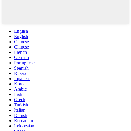
English
English
Chinese
Chinese
French
German
Portuguese
Spanish
Russian
Japanese
Korean
Arabic
Irish
Greek
Turkish
Italian
Danish
Romanian
Indonesian