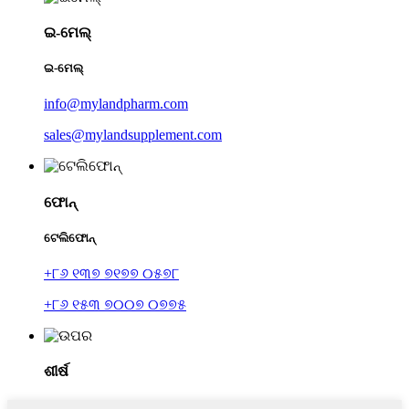
ଇ-ମେଲ୍
ଇ-ମେଲ୍
info@mylandpharm.com
sales@mylandsupplement.com
ଫୋନ୍
ଟେଲିଫୋନ୍
+୮୬ ୧୩୭ ୭୧୭୭ ୦୫୭୮
+୮୬ ୧୫୩ ୭୦୦୭ ୦୭୭୫
ଶୀର୍ଷ