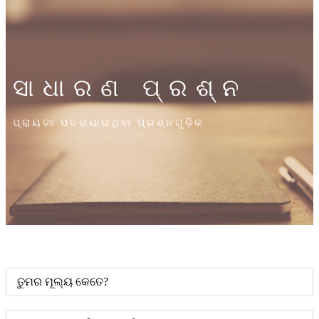
ସାଧାରଣ ପ୍ରଶ୍ନ
ପ୍ରାୟତଃ ପଚରାଯାଉଥିବା ପ୍ରଶ୍ନଗୁଡ଼ିକ
ତୁମର ମୂଲ୍ୟ କେତେ?