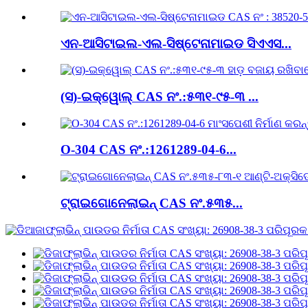
ଏନ-ଆସିଟାଇଲ-ଏଲ-ସିଷ୍ଟେନାମାଇଡ ସିଏଏସ...
(ସ)-ଇକ୍ୱୋଲ୍ CAS ନଂ.:୫୩୧-୯୫-୩ ...
O-304 CAS ନଂ.:1261289-04-6...
ଟ୍ରାଇଗୋନେଲାଇନ୍ CAS ନଂ.୫୩୫...