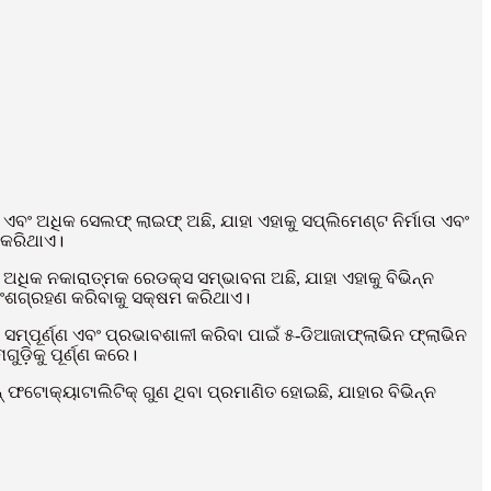
 ଏବଂ ଅଧିକ ସେଲଫ୍ ଲାଇଫ୍ ଅଛି, ଯାହା ଏହାକୁ ସପ୍ଲିମେଣ୍ଟ ନିର୍ମାତା ଏବଂ
 କରିଥାଏ।
ଅଧିକ ନକାରାତ୍ମକ ରେଡକ୍ସ ସମ୍ଭାବନା ଅଛି, ଯାହା ଏହାକୁ ବିଭିନ୍ନ
ଅଂଶଗ୍ରହଣ କରିବାକୁ ସକ୍ଷମ କରିଥାଏ।
ମ୍ପୂର୍ଣ୍ଣ ଏବଂ ପ୍ରଭାବଶାଳୀ କରିବା ପାଇଁ ୫-ଡିଆଜାଫ୍ଲାଭିନ ଫ୍ଲାଭିନ
଼ିକୁ ପୂର୍ଣ୍ଣ କରେ।
୍ ଫଟୋକ୍ୟାଟାଲିଟିକ୍ ଗୁଣ ଥିବା ପ୍ରମାଣିତ ହୋଇଛି, ଯାହାର ବିଭିନ୍ନ