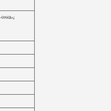
)-ଡାୟୋନ୍;