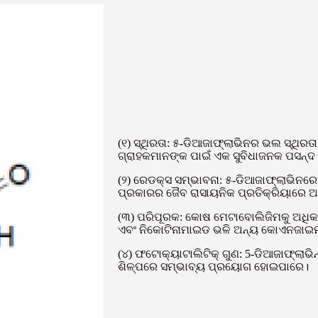
(୧) ସ୍ଥିରତା: ୫-ଡିଆଜାଫ୍ଲାଭିନର ଭଲ ସ୍ଥିରତା
ଗ୍ରାହକମାନଙ୍କ ପାଇଁ ଏକ ସୁବିଧାଜନକ ପସନ୍ଦ
(୨) ରେଡକ୍ସ ସମ୍ଭାବନା: ୫-ଡିଆଜାଫ୍ଲାଭିନରେ 
ପ୍ରକାରର ଜୈବ ରାସାୟନିକ ପ୍ରତିକ୍ରିୟାରେ 
(୩) ପରିପୂରକ: କୋଷ ମେଟାବୋଲିଜିମକୁ ଅଧିକ ସ
ଏବଂ ନିକୋଟିନାମାଇଡ ଭଳି ଅନ୍ୟ କୋଏନଜାଇମଗୁଡ
(୪) ଫଟୋକ୍ୟାଟାଲିଟିକ୍ ଗୁଣ: 5-ଡିଆଜାଫ୍ଲାଭିନ
ଶିଳ୍ପରେ ସମ୍ଭାବ୍ୟ ପ୍ରୟୋଗ ହୋଇପାରେ।