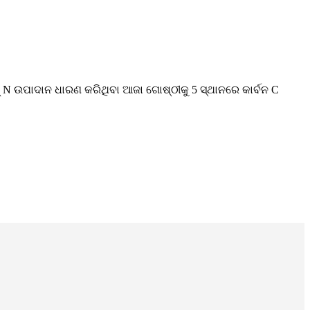
େନ୍ N ଉପାଦାନ ଧାରଣ କରିଥିବା ଆଜା ଗୋଷ୍ଠୀକୁ 5 ସ୍ଥାନରେ କାର୍ବନ C