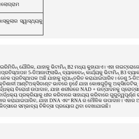
କିଲୋଗ୍ରାମ
ସ୍କୁଲାର ସ୍ୱାସ୍ଥ୍ୟକୁ
ାଇରିମିଡିନ୍ ଯୌଗିକ, ଯାହାକୁ ଭିଟାମିନ୍ B2 ମଧ୍ୟ କୁହାଯାଏ। ଏହା ନାଇଟ୍ରୋ
ପ୍ରତିସ୍ଥାପନ 5-ଡିଆଜାଫ୍ଲାଭିନ୍ ବ୍ୟାକବୋନ୍ କାର୍ଯ୍ୟକୁ ଭିଟାମିନ୍ B3 ବ୍
େ ଅନେକ ପ୍ରତିସ୍ଥାପକ ଅଛି ଯାହାକୁ ରୂପାନ୍ତରିତ କରାଯାଇପାରିବ। ତେଣୁ 5
ଶାଳୀ ଆଣ୍ଟିଅକ୍ସିଡାଣ୍ଟ ଭାବରେ ନୁହେଁ ଯାହା କୋଷଗୁଡ଼ିକୁ ଅକ୍ସିଡେଟିଭ୍
୍ଦ୍ଧକ୍ୟ ବିରୋଧୀ ଉପାଦାନ, ଯାହା ଶରୀରରେ NAD + ଉତ୍ପାଦନକୁ ପ୍ରୋତ୍ସ
୍ଦ୍ଧକ୍ୟ ପ୍ରକ୍ରିୟାକୁ ଧୀର କରିବାରେ ସାହାଯ୍ୟ କରିବାରେ ଗୁରୁତ୍ୱପୂର୍ଣ୍ଣ
୍ୟବହାର କରାଯାଇପାରିବ, ଯାହା DNA ଏବଂ RNA ର ମୌଳିକ ଉପାଦାନ। ଏହାର ଅ
୍ସାରେ ସମ୍ଭାବ୍ୟ ଚିକିତ୍ସା ପ୍ରୟୋଗ ଥିବା ଦେଖାଯାଇଛି।