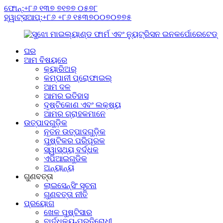
ଫୋନ୍:+୮୬ ୧୩୭ ୭୧୭୭ ୦୫୭୮
ହ୍ୱାଟ୍ସଆପ୍:+୮୬ +୮୬ ୧୫୩୭୦୦୭୦୭୭୫
ଘର
ଆମ ବିଷୟରେ
କ୍ୟାରିଅର୍
କମ୍ପାନୀ ପ୍ରୋଫାଇଲ୍
ଆମ ଦଳ
ଆମର ଇତିହାସ
ଦୃଷ୍ଟିକୋଣ ଏବଂ ଲକ୍ଷ୍ୟ
ଆମର ଗ୍ରାହକମାନେ
ଉତ୍ପାଦଗୁଡ଼ିକ
ନୂତନ ଉତ୍ପାଦଗୁଡ଼ିକ
ପୁଷ୍ଟିକର ପରିପୂରକ
ସ୍ୱାସ୍ଥ୍ୟ ବର୍ଦ୍ଧକ
ଏପିଆଇଗୁଡିକ
ଅନ୍ୟାନ୍ୟ
ଗୁଣବତ୍ତା
ଲାଇସେନ୍ସିଂ ସୂଚନା
ଗୁଣବତ୍ତା ନୀତି
ପ୍ରୟୋଗ
ଖେଳ ପୁଷ୍ଟିସାର
ବାର୍ଦ୍ଧକ୍ୟ-ପ୍ରତିରୋଧୀ