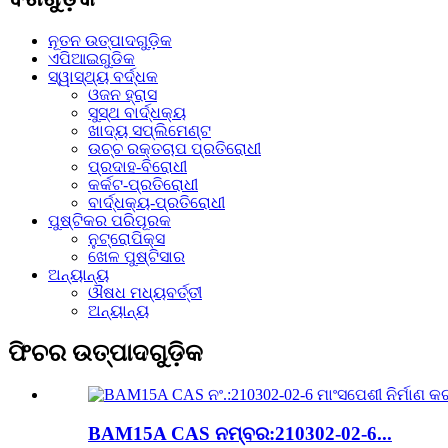
ନୂତନ ଉତ୍ପାଦଗୁଡ଼ିକ
ଏପିଆଇଗୁଡିକ
ସ୍ୱାସ୍ଥ୍ୟ ବର୍ଦ୍ଧକ
ଓଜନ ହ୍ରାସ
ସୁସ୍ଥ ବାର୍ଦ୍ଧକ୍ୟ
ଖାଦ୍ୟ ସପ୍ଲିମେଣ୍ଟ
ଉଚ୍ଚ ରକ୍ତଚାପ ପ୍ରତିରୋଧୀ
ପ୍ରଦାହ-ବିରୋଧୀ
କର୍କଟ-ପ୍ରତିରୋଧୀ
ବାର୍ଦ୍ଧକ୍ୟ-ପ୍ରତିରୋଧୀ
ପୁଷ୍ଟିକର ପରିପୂରକ
ନୁଟ୍ରୋପିକ୍ସ
ଖେଳ ପୁଷ୍ଟିସାର
ଅନ୍ୟାନ୍ୟ
ଔଷଧ ମଧ୍ୟବର୍ତ୍ତୀ
ଅନ୍ୟାନ୍ୟ
ଫିଚର ଉତ୍ପାଦଗୁଡ଼ିକ
BAM15A CAS ନମ୍ବର:210302-02-6...