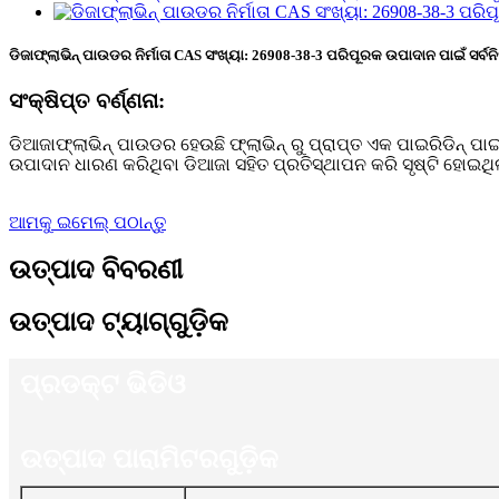
ଡିଜାଫ୍ଲାଭିନ୍ ପାଉଡର ନିର୍ମାତା CAS ସଂଖ୍ୟା: 26908-38-3 ପରିପୂରକ ଉପାଦାନ ପାଇଁ ସର୍ବନ
ସଂକ୍ଷିପ୍ତ ବର୍ଣ୍ଣନା:
ଡିଆଜାଫ୍ଲାଭିନ୍ ପାଉଡର ହେଉଛି ଫ୍ଲାଭିନ୍ ରୁ ପ୍ରାପ୍ତ ଏକ ପାଇରିଡିନ୍ ପା
ଉପାଦାନ ଧାରଣ କରିଥିବା ଡିଆଜା ସହିତ ପ୍ରତିସ୍ଥାପନ କରି ସୃଷ୍ଟି ହୋଇଥି
ଆମକୁ ଇମେଲ୍ ପଠାନ୍ତୁ
ଉତ୍ପାଦ ବିବରଣୀ
ଉତ୍ପାଦ ଟ୍ୟାଗ୍‌ଗୁଡ଼ିକ
ପ୍ରଡକ୍ଟ ଭିଡିଓ
ଉତ୍ପାଦ ପାରାମିଟରଗୁଡ଼ିକ