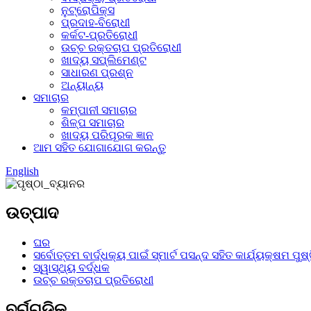
ନୁଟ୍ରୋପିକ୍ସ
ପ୍ରଦାହ-ବିରୋଧୀ
କର୍କଟ-ପ୍ରତିରୋଧୀ
ଉଚ୍ଚ ରକ୍ତଚାପ ପ୍ରତିରୋଧୀ
ଖାଦ୍ୟ ସପ୍ଲିମେଣ୍ଟ
ସାଧାରଣ ପ୍ରଶ୍ନ
ଅନ୍ୟାନ୍ୟ
ସମାଚାର
କମ୍ପାନୀ ସମାଚାର
ଶିଳ୍ପ ସମାଚାର
ଖାଦ୍ୟ ପରିପୂରକ ଜ୍ଞାନ
ଆମ ସହିତ ଯୋଗାଯୋଗ କରନ୍ତୁ
English
ଉତ୍ପାଦ
ଘର
ସର୍ବୋତ୍ତମ ବାର୍ଦ୍ଧକ୍ୟ ପାଇଁ ସ୍ମାର୍ଟ ପସନ୍ଦ ସହିତ କାର୍ଯ୍ୟକ୍ଷମ ପୁଷ
ସ୍ୱାସ୍ଥ୍ୟ ବର୍ଦ୍ଧକ
ଉଚ୍ଚ ରକ୍ତଚାପ ପ୍ରତିରୋଧୀ
ବର୍ଗଗୁଡ଼ିକ