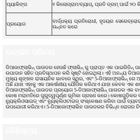
ପ୍ୟାକିଙ୍ଗ
୧ କିଲୋଗ୍ରାମ/ବ୍ୟାଗ୍, ପ୍ରତି ଡ୍ରମ୍ ପାଇଁ ୨୦ 
ବାର୍ଦ୍ଧକ୍ୟ ପ୍ରତିରୋଧୀ, ହୃଦୟର ସେରେବ୍ରୋଭା
ପ୍ରୟୋଗ
ଉନ୍ନତ କରେ
ଉତ୍ପାଦ ପରିଚୟ
ଡିଆଜାଫ୍ଲାଭିନ୍ ପାଉଡର ହେଉଛି ଫ୍ଲାଭିନ୍ ରୁ ପ୍ରାପ୍ତ ଏକ ପାଇରିଡିନ୍ ପ
ଉପାଦାନ ସହିତ ପ୍ରତିସ୍ଥାପନ କରି ସୃଷ୍ଟି ହୋଇଥିଲା। ଏହି ଅନନ୍ୟ ଡିଆଜା
ମୁଖ୍ୟ ଶୃଙ୍ଖଳ ରାସାୟନିକ ଭାବରେ ସ୍ଥିର, ଏବଂ 5-ଡିଆଜାଫ୍ଲାଭିନ୍ ର
ଅଛି ଯାହା ଏହାକୁ ଏକ ଆକର୍ଷଣୀୟ ଯୌଗିକ କରିଥାଏ ଯାହା କେବଳ ଏକ ଶକ୍ତି
ଡିଆଜାଫ୍ଲାଭିନ୍ ପାଉଡର ପ୍ରୟୋଗ 5-ଡିଆଜାଫ୍ଲାଭିନ୍ ପାଉଡର ଏକ ବାର
କୋଷ ମରାମତିରେ ଗୁରୁତ୍ୱପୂର୍ଣ୍ଣ ଭୂମିକା ଗ୍ରହଣ କରେ। କୋଷଗୁଡ଼ିକର ବାର
ନ୍ୟୁକ୍ଲିଓସାଇଡ୍ ଏବଂ ନ୍ୟୁକ୍ଲିଓଟାଇଡ୍ ସଂଶ୍ଳେଷଣ କରିବା ପାଇଁ ବ
ଉପଯୋଗୀ କରିଥାଏ। 5-ଡିଆଜୋଫ୍ଲାଭିନ ପାଉଡରର ବିଭିନ୍ନ ରୋଗର ଚିକିତ
ବୈଶିଷ୍ଟ୍ୟ