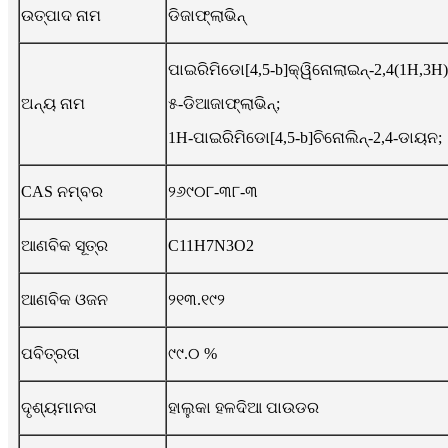
ଉତ୍ପାଦ ନାମ
ଡିଜାଫ୍ଲାଭିନ୍
ପାଇରିମିଡୋ[4,5-b]କ୍ୱିନୋଲାଇନ୍-2,4(1H,3H
ଅନ୍ୟ ନାମ
୫-ଡିଆଜାଫ୍ଲାଭିନ୍;
1H-ପାଇରିମିଡୋ[4,5-b]ଚିନୋଲିନ୍-2,4-ଡାୟନ;
CAS ନମ୍ବର
୨୬୯୦୮-୩୮-୩
ଆଣବିକ ସୂତ୍ର
C11H7N3O2
ଆଣବିକ ଓଜନ
୨୧୩.୧୯୨
ପବିତ୍ରତା
୯୯.୦ %
ଦୃଶ୍ୟମାନତା
ହାଲୁକା ହଳଦିଆ ପାଉଡର