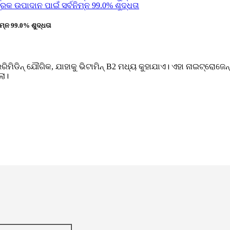
ିମ୍ନ 99.0% ଶୁଦ୍ଧତା
ଇରିମିଡିନ୍ ଯୌଗିକ, ଯାହାକୁ ଭିଟାମିନ୍ B2 ମଧ୍ୟ କୁହାଯାଏ। ଏହା ନାଇଟ୍ରୋଜ
ଲା।