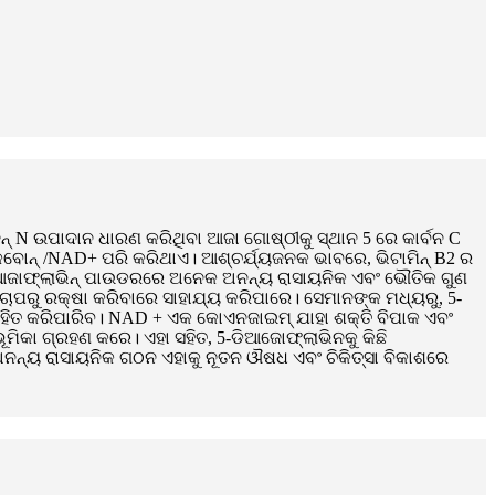
ଜେନ୍ N ଉପାଦାନ ଧାରଣ କରିଥିବା ଆଜା ଗୋଷ୍ଠୀକୁ ସ୍ଥାନ 5 ରେ କାର୍ବନ C
ୟାକବୋନ୍ /NAD+ ପରି କରିଥାଏ। ଆଶ୍ଚର୍ଯ୍ୟଜନକ ଭାବରେ, ଭିଟାମିନ୍ B2 ର
-ଡିଆଜାଫ୍ଲାଭିନ୍ ପାଉଡରରେ ଅନେକ ଅନନ୍ୟ ରାସାୟନିକ ଏବଂ ଭୌତିକ ଗୁଣ
 ଚାପରୁ ରକ୍ଷା କରିବାରେ ସାହାଯ୍ୟ କରିପାରେ। ସେମାନଙ୍କ ମଧ୍ୟରୁ, 5-
ାହିତ କରିପାରିବ। NAD + ଏକ କୋଏନଜାଇମ୍ ଯାହା ଶକ୍ତି ବିପାକ ଏବଂ
 ଭୂମିକା ଗ୍ରହଣ କରେ। ଏହା ସହିତ, 5-ଡିଆଜୋଫ୍ଲାଭିନକୁ କିଛି
ନନ୍ୟ ରାସାୟନିକ ଗଠନ ଏହାକୁ ନୂତନ ଔଷଧ ଏବଂ ଚିକିତ୍ସା ବିକାଶରେ