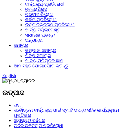
ବାର୍ଦ୍ଧକ୍ୟ-ପ୍ରତିରୋଧୀ
ନୁଟ୍ରୋପିକ୍ସ
ପ୍ରଦାହ-ବିରୋଧୀ
କର୍କଟ-ପ୍ରତିରୋଧୀ
ଉଚ୍ଚ ରକ୍ତଚାପ ପ୍ରତିରୋଧୀ
ଖାଦ୍ୟ ସପ୍ଲିମେଣ୍ଟ
ସାଧାରଣ ପ୍ରଶ୍ନ
ଅନ୍ୟାନ୍ୟ
ସମାଚାର
କମ୍ପାନୀ ସମାଚାର
ଶିଳ୍ପ ସମାଚାର
ଖାଦ୍ୟ ପରିପୂରକ ଜ୍ଞାନ
ଆମ ସହିତ ଯୋଗାଯୋଗ କରନ୍ତୁ
English
ଉତ୍ପାଦ
ଘର
ସର୍ବୋତ୍ତମ ବାର୍ଦ୍ଧକ୍ୟ ପାଇଁ ସ୍ମାର୍ଟ ପସନ୍ଦ ସହିତ କାର୍ଯ୍ୟକ୍ଷମ
ପୁଷ୍ଟିସାର
ସ୍ୱାସ୍ଥ୍ୟ ବର୍ଦ୍ଧକ
ଉଚ୍ଚ ରକ୍ତଚାପ ପ୍ରତିରୋଧୀ