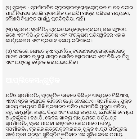
(୨) ସୁରକ୍ଷା: ସ୍ପର୍ମାଇଡିନ ଟ୍ରାଇହାଇଡ୍ରୋକ୍ଲୋରାଇଡ ମାନବ ଶରୀର
ପାଇଁ ନିରାପଦ ବୋଲି ପ୍ରମାଣିତ ହୋଇଛି। ମାତ୍ରା ପରିସର ମଧ୍ୟରେ,
କୌଣସି ବିଷାକ୍ତ ପାର୍ଶ୍ୱ ପ୍ରତିକ୍ରିୟା ନାହିଁ।
(୩) ସ୍ଥିରତା: ସ୍ପର୍ମିଡିନ୍ ଟ୍ରାଇହାଇଡ୍ରୋକ୍ଲୋରାଇଡ୍ ଭଲ ସ୍ଥିରତା
ରଖେ ଏବଂ ବିଭିନ୍ନ ପରିବେଶ ଏବଂ ସଂରକ୍ଷଣ ପରିସ୍ଥିତିରେ ଏହାର
କାର୍ଯ୍ୟକଳାପ ଏବଂ ପ୍ରଭାବ ବଜାୟ ରଖିପାରେ।
(୪) ସହଜରେ ଶୋଷିତ ହୁଏ: ସ୍ପର୍ମିଡିନ୍ ଟ୍ରାଇହାଇଡ୍ରୋକ୍ଲୋରାଇଡ୍
ମାନବ ଶରୀର ଦ୍ୱାରା ଶୀଘ୍ର ଶୋଷିତ ହୋଇପାରେ ଏବଂ ବିଭିନ୍ନ ଟିସୁ
ଏବଂ ଅଙ୍ଗକୁ ବଣ୍ଟନ କରାଯାଇପାରିବ।
ଆପ୍ଲିକେସନ୍‌ଗୁଡ଼ିକ
ଯଦିଓ ସ୍ପର୍ମାଇଡିନ୍ ପ୍ରାକୃତିକ ଭାବରେ ବିଭିନ୍ନ ଖାଦ୍ୟରେ ମିଳିଥାଏ,
ଏହାର ସ୍ତର ବ୍ୟାପକ ଭାବରେ ଭିନ୍ନ ହୋଇଥାଏ। ସ୍ପର୍ମାଇଡିନ୍ ଯୁକ୍ତ
ଖାଦ୍ୟ ମଧ୍ୟରେ କିଛି ପ୍ରକାରର ପନିର (ଯେପରିକି ପୁରୁଣା ପନିର),
ଛତୁ, ସମ୍ପୂର୍ଣ୍ଣ ଶସ୍ୟ, ବିନ୍ସ ଏବଂ ସୋୟା ଉତ୍ପାଦ, ଯେପରିକି ଟେମ୍ପେ
ଅନ୍ତର୍ଭୁକ୍ତ। ତଥାପି, କେବଳ ଖାଦ୍ୟ ମାଧ୍ୟମରେ ପର୍ଯ୍ୟାପ୍ତ
ସ୍ପର୍ମାଇଡିନ୍ ସ୍ତର ପାଇବା କଷ୍ଟକର ହୋଇପାରେ। ତେଣୁ,
ସ୍ପର୍ମାଇଡିନ୍ ଟ୍ରାଇହାଇଡ୍ରୋକ୍ଲୋରାଇଡ୍ ଯୁକ୍ତ ଖାଦ୍ୟ ପରିପୂରକ
ସର୍ବୋତ୍ତମ ଗ୍ରହଣ ସୁନିଶ୍ଚିତ କରିବାର ଏକ ସୁବିଧାଜନକ ଉପାୟ