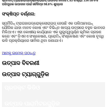
ସ୍ପର୍ମିଡିନ୍ ଟ୍ରାଇହାଇଡ୍ରୋକ୍ଲୋରାଇଡ୍ ପାଉଡର ନିର୍ମାତା CAS ସଂଖ୍ୟା: 334-50-9-0
ପରିପୂରକ ଉପାଦାନ ପାଇଁ ସର୍ବନିମ୍ନ 98.0% ଶୁଦ୍ଧତା
ସଂକ୍ଷିପ୍ତ ବର୍ଣ୍ଣନା:
ସ୍ପର୍ମିଡିନ୍ ଟ୍ରାଇହାଇଡ୍ରୋକ୍ଲୋରାଇଡ୍ ହେଉଛି ଏକ ପଲିଆମାଇନ୍
ଯୌଗିକ ଯାହା ମାନବ କୋଷ ଏବଂ ବିଭିନ୍ନ ଖାଦ୍ୟ ଉତ୍ସରେ ବହୁଳ ଭାବରେ
ମିଳିଥାଏ। ଏହା କୋଷୀୟ କାର୍ଯ୍ୟରେ ଏକ ଗୁରୁତ୍ୱପୂର୍ଣ୍ଣ ଭୂମିକା ଗ୍ରହଣ
କରେ ଏବଂ ଡିଏନଏ ସଂଶ୍ଳେଷଣ, ପ୍ରୋଟିନ୍ ସଂଶ୍ଳେଷଣ ଏବଂ କୋଷ ବୃଦ୍ଧି
ଭଳି ପ୍ରକ୍ରିୟାରେ ସାମିଲ ଥିବା ଜଣାଯାଏ।
ଆମକୁ ଇମେଲ୍ ପଠାନ୍ତୁ
ଉତ୍ପାଦ ବିବରଣୀ
ଉତ୍ପାଦ ଟ୍ୟାଗ୍‌ଗୁଡ଼ିକ
ପ୍ରଡକ୍ଟ ଭିଡିଓ
ଉତ୍ପାଦ ପାରାମିଟରଗୁଡ଼ିକ