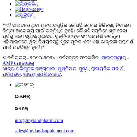
*ଏହି ସାଇଟରେ ଥିବା ଉତ୍ପାଦଗୁଡ଼ିକ କୌଣସି ରୋଗର ଚିକିତ୍ସା, ନିବାରଣ
କିମ୍ବା ଆରୋଗ୍ୟ ପାଇଁ ଉଦ୍ଦିଷ୍ଟ ନୁହେଁ। କୌଣସି ସପ୍ଲିମେଣ୍ଟ ନେବା
ପୂର୍ବରୁ ଜଣେ ସ୍ୱାସ୍ଥ୍ୟସେବା ବୃତ୍ତିଗତଙ୍କ ସହ ପରାମର୍ଶ କରନ୍ତୁ।
ଏହି ସାଇଟରେ ଥିବା ବିଷୟବସ୍ତୁ ସୂଚନାମୂଳକ ଏବଂ ଏହା ଡାକ୍ତରୀ ପରାମର୍ଶ
ପାଇଁ ଉଦ୍ଦିଷ୍ଟ ନୁହେଁ।*
© କପିରାଇଟ୍ - ୨୦୧୦-୨୦୨୪ : ସର୍ବସତ୍ତ୍ଵ ସଂରକ୍ଷିତ।
ସାଇଟମ୍ୟାପ୍
-
AMP ମୋବାଇଲ୍
ଖାଦ୍ୟ ପରିପୂରକ କଞ୍ଚାମାଲ
,
ପୁଷ୍ଟିସାର
,
ସୁସ୍ଥ
,
ରାସାୟନିକ ପଦାର୍ଥ
,
ପରିପୂରକ
,
ଖାଦ୍ୟ ସପ୍ଲିମେଣ୍ଟ୍
,
ଇ-ମେଲ୍
ଇ-ମେଲ୍
info@mylandpharm.com
sales@mylandsupplement.com