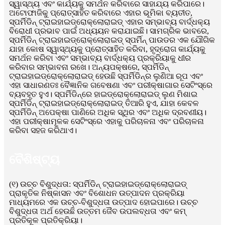
ସ୍ୱାସ୍ଥ୍ୟ ଏବଂ କାର୍ଯ୍ୟକୁ ସମର୍ଥନ କରିବାରେ ସାହାଯ୍ୟ କରିପାରେ।
ଅଟୋଫାଜିକୁ ପ୍ରୋତ୍ସାହିତ କରିବାରେ ଏହାର ଭୂମିକା ବ୍ୟତୀତ,
ସ୍ପର୍ମିଡିନ୍ ଟ୍ରାଇହାଇଡ୍ରୋକ୍ଲୋରାଇଡ୍ ଏହାର ସମ୍ଭାବ୍ୟ ବାର୍ଦ୍ଧକ୍ୟ
ବିରୋଧୀ ପ୍ରଭାବ ପାଇଁ ଅଧ୍ୟୟନ କରାଯାଇଛି। ସାମଗ୍ରିକ ଭାବରେ,
ସ୍ପର୍ମିଡିନ୍ ଟ୍ରାଇହାଇଡ୍ରୋକ୍ଲୋରାଇଡ୍ ସ୍ପର୍ମିନ୍ ପାଉଡର ଏକ ଯୌଗିକ
ଯାହା କୋଷ ସ୍ୱାସ୍ଥ୍ୟକୁ ପ୍ରୋତ୍ସାହିତ କରିବା, ହୃଦ୍‌ରୋଗ କାର୍ଯ୍ୟକୁ
ସମର୍ଥନ କରିବା ଏବଂ ସମ୍ଭାବ୍ୟ ବାର୍ଦ୍ଧକ୍ୟ ପ୍ରକ୍ରିୟାକୁ ଧୀର
କରିବାର ସମ୍ଭାବନା ରଖେ। ଅନ୍ୟପକ୍ଷରେ, ସ୍ପର୍ମିଡିନ୍
ଟ୍ରାଇହାଇଡ୍ରୋକ୍ଲୋରାଇଡ୍ ହେଉଛି ସ୍ପର୍ମିଡିନ୍‌ର ଲୁଣିଆ ରୂପ ଏବଂ
ଏହା ସାଧାରଣତଃ ବୈଜ୍ଞାନିକ ଗବେଷଣା ଏବଂ ପରୀକ୍ଷାଗାର ସେଟିଂସ୍‌ରେ
ବ୍ୟବହୃତ ହୁଏ। ସ୍ପର୍ମିଡିନ୍‌ରେ ହାଇଡ୍ରୋକ୍ଲୋରାଇଡ୍ ଲୁଣ ମିଶାଇ
ସ୍ପର୍ମିଡିନ୍ ଟ୍ରାଇହାଇଡ୍ରୋକ୍ଲୋରାଇଡ୍ ତିଆରି ହୁଏ, ଯାହା କେବଳ
ସ୍ପର୍ମିଡିନ୍‌ ଅପେକ୍ଷା ପାଣିରେ ଅଧିକ ସ୍ଥିର ଏବଂ ଅଧିକ ଦ୍ରବଣୀୟ।
ଏହା ପରୀକ୍ଷାମୂଳକ ସେଟିଂସ୍‌ରେ ଏହାକୁ ପରିଚାଳନା ଏବଂ ପରିଚାଳନା
କରିବା ସହଜ କରିଥାଏ।
ବୈଶିଷ୍ଟ୍ୟ
(୧) ଉଚ୍ଚ ବିଶୁଦ୍ଧତା: ସ୍ପର୍ମିଡିନ୍ ଟ୍ରାଇହାଇଡ୍ରୋକ୍ଲୋରାଇଡ୍
ପ୍ରାକୃତିକ ନିଷ୍କାସନ ଏବଂ ବିଶୋଧନ ଉତ୍ପାଦନ ପ୍ରକ୍ରିୟା
ମାଧ୍ୟମରେ ଏକ ଉଚ୍ଚ-ବିଶୁଦ୍ଧତା ଉତ୍ପାଦ ହୋଇପାରେ। ଉଚ୍ଚ
ବିଶୁଦ୍ଧତା ଅର୍ଥ ହେଉଛି ଉତ୍ତମ ଜୈବ ଉପଲବ୍ଧତା ଏବଂ କମ୍
ପ୍ରତିକୂଳ ପ୍ରତିକ୍ରିୟା।