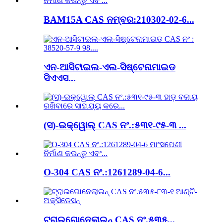
BAM15A CAS ନମ୍ବର:210302-02-6...
ଏନ-ଆସିଟାଇଲ-ଏଲ-ସିଷ୍ଟେନାମାଇଡ
ସିଏଏସ...
(ସ)-ଇକ୍ୱୋଲ୍ CAS ନଂ.:୫୩୧-୯୫-୩ ...
O-304 CAS ନଂ.:1261289-04-6...
ଟ୍ରାଇଗୋନେଲାଇନ୍ CAS ନଂ.୫୩୫...