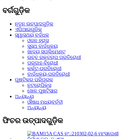
ବର୍ଗଗୁଡ଼ିକ
ନୂତନ ଉତ୍ପାଦଗୁଡ଼ିକ
ଏପିଆଇଗୁଡିକ
ସ୍ୱାସ୍ଥ୍ୟ ବର୍ଦ୍ଧକ
ଓଜନ ହ୍ରାସ
ସୁସ୍ଥ ବାର୍ଦ୍ଧକ୍ୟ
ଖାଦ୍ୟ ସପ୍ଲିମେଣ୍ଟ
ଉଚ୍ଚ ରକ୍ତଚାପ ପ୍ରତିରୋଧୀ
ପ୍ରଦାହ-ବିରୋଧୀ
କର୍କଟ-ପ୍ରତିରୋଧୀ
ବାର୍ଦ୍ଧକ୍ୟ-ପ୍ରତିରୋଧୀ
ପୁଷ୍ଟିକର ପରିପୂରକ
ନୁଟ୍ରୋପିକ୍ସ
ଖେଳ ପୁଷ୍ଟିସାର
ଅନ୍ୟାନ୍ୟ
ଔଷଧ ମଧ୍ୟବର୍ତ୍ତୀ
ଅନ୍ୟାନ୍ୟ
ଫିଚର ଉତ୍ପାଦଗୁଡ଼ିକ