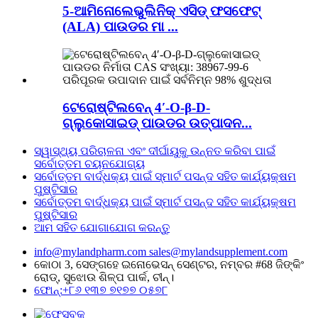
5-ଆମିନୋଲେଭୁଲିନିକ୍ ଏସିଡ୍ ଫସଫେଟ୍
(ALA) ପାଉଡର ମା ...
ଟେରୋଷ୍ଟିଲବେନ୍ 4′-O-β-D-
ଗ୍ଲୁକୋସାଇଡ୍ ପାଉଡର ଉତ୍ପାଦନ...
ସ୍ୱାସ୍ଥ୍ୟ ପରିଚାଳନା ଏବଂ ଦୀର୍ଘାୟୁକୁ ଉନ୍ନତ କରିବା ପାଇଁ
ସର୍ବୋତ୍ତମ ଚୟନଯୋଗ୍ୟ
ସର୍ବୋତ୍ତମ ବାର୍ଦ୍ଧକ୍ୟ ପାଇଁ ସ୍ମାର୍ଟ ପସନ୍ଦ ସହିତ କାର୍ଯ୍ୟକ୍ଷମ
ପୁଷ୍ଟିସାର
ସର୍ବୋତ୍ତମ ବାର୍ଦ୍ଧକ୍ୟ ପାଇଁ ସ୍ମାର୍ଟ ପସନ୍ଦ ସହିତ କାର୍ଯ୍ୟକ୍ଷମ
ପୁଷ୍ଟିସାର
ଆମ ସହିତ ଯୋଗାଯୋଗ କରନ୍ତୁ
info@mylandpharm.com
sales@mylandsupplement.com
କୋଠା 3, ସେଙ୍ଗହେ ଇନୋଭେସନ୍ ସେଣ୍ଟର, ନମ୍ବର #68 ଜିଙ୍କିଂ
ରୋଡ୍, ସୁଝୋଉ ଶିଳ୍ପ ପାର୍କ, ଚୀନ୍।
ଫୋନ୍:+୮୬ ୧୩୭ ୭୧୭୭ ୦୫୭୮