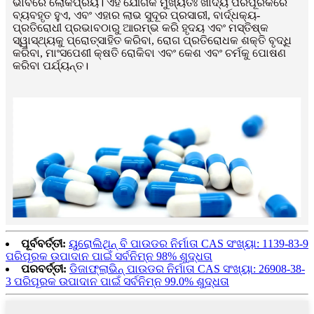
ଭାବରେ ଲୋକପ୍ରିୟ। ଏହି ଯୌଗିକ ମୁଖ୍ୟତଃ ଖାଦ୍ୟ ପରିପୂରକରେ
ବ୍ୟବହୃତ ହୁଏ, ଏବଂ ଏହାର ଲାଭ ସୁଦୂର ପ୍ରସାରୀ, ବାର୍ଦ୍ଧକ୍ୟ-
ପ୍ରତିରୋଧୀ ପ୍ରଭାବଠାରୁ ଆରମ୍ଭ କରି ହୃଦୟ ଏବଂ ମସ୍ତିଷ୍କ
ସ୍ୱାସ୍ଥ୍ୟକୁ ପ୍ରୋତ୍ସାହିତ କରିବା, ରୋଗ ପ୍ରତିରୋଧକ ଶକ୍ତି ବୃଦ୍ଧି
କରିବା, ମାଂସପେଶୀ କ୍ଷତି ରୋକିବା ଏବଂ କେଶ ଏବଂ ଚର୍ମକୁ ପୋଷଣ
କରିବା ପର୍ଯ୍ୟନ୍ତ।
ପୂର୍ବବର୍ତ୍ତୀ:
ୟୁରୋଲିଥିନ୍ ବି ପାଉଡର ନିର୍ମାତା CAS ସଂଖ୍ୟା: 1139-83-9
ପରିପୂରକ ଉପାଦାନ ପାଇଁ ସର୍ବନିମ୍ନ 98% ଶୁଦ୍ଧତା
ପରବର୍ତ୍ତୀ:
ଡିଜାଫ୍ଲାଭିନ୍ ପାଉଡର ନିର୍ମାତା CAS ସଂଖ୍ୟା: 26908-38-
3 ପରିପୂରକ ଉପାଦାନ ପାଇଁ ସର୍ବନିମ୍ନ 99.0% ଶୁଦ୍ଧତା