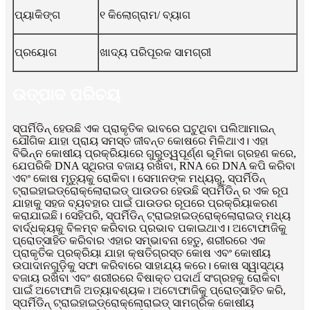
ପ୍ୟାକିଙ୍ଗ
୧ କିଲୋଗ୍ରାମ/ ବ୍ୟାଗ
ପ୍ରୟୋଗ
ଖାଦ୍ୟ ପରିପୂରକ ସାମଗ୍ରୀ
ଉତ୍ପାଦ ପରିଚୟ
ସ୍ପର୍ମିଡିନ୍ ହେଉଛି ଏକ ପ୍ରାକୃତିକ ଭାବରେ ଘଟୁଥିବା ପଲିଆମାଇନ୍
ଯୌଗିକ ଯାହା ପ୍ରାୟ ସମସ୍ତ ଜୀବନ୍ତ କୋଷରେ ମିଳିଥାଏ। ଏହା
ବିଭିନ୍ନ କୋଷୀୟ ପ୍ରକ୍ରିୟାରେ ଗୁରୁତ୍ୱପୂର୍ଣ୍ଣ ଭୂମିକା ଗ୍ରହଣ କରେ,
ଯେପରିକି DNA ସ୍ଥିରତା ବଜାୟ ରଖିବା, RNA ରେ DNA କପି କରିବା
ଏବଂ କୋଷ ମୃତ୍ୟୁକୁ ରୋକିବା। ସେମାନଙ୍କ ମଧ୍ୟରୁ, ସ୍ପର୍ମିଡିନ୍
ଟ୍ରାଇହାଇଡ୍ରୋକ୍ଲୋରାଇଡ୍ ପାଉଡର ହେଉଛି ସ୍ପର୍ମିଡିନ୍ ର ଏକ ରୂପ
ଯାହାକୁ ସହଜ ବ୍ୟବହାର ପାଇଁ ପାଉଡର ରୂପରେ ପ୍ରକ୍ରିୟାକରଣ
କରାଯାଇଛି। ସେହିପରି, ସ୍ପର୍ମିଡିନ୍ ଟ୍ରାଇହାଇଡ୍ରୋକ୍ଲୋରାଇଡ୍ ମଧ୍ୟ
ବାର୍ଦ୍ଧକ୍ୟକୁ ବିଳମ୍ବ କରିବାର ପ୍ରଭାବ ପକାଇଥାଏ। ଅଟୋଫାଜିକୁ
ପ୍ରୋତ୍ସାହିତ କରିବାର ଏହାର ସମ୍ଭାବନା ହେତୁ, ଶରୀରରେ ଏକ
ପ୍ରାକୃତିକ ପ୍ରକ୍ରିୟା ଯାହା କ୍ଷତିଗ୍ରସ୍ତ କୋଷ ଏବଂ କୋଷୀୟ
ଉପାଦାନଗୁଡ଼ିକୁ ସଫା କରିବାରେ ସାହାଯ୍ୟ କରେ। କୋଷ ସ୍ୱାସ୍ଥ୍ୟ
ବଜାୟ ରଖିବା ଏବଂ ଶରୀରରେ ବିଷାକ୍ତ ପଦାର୍ଥ ସଂଗ୍ରହକୁ ରୋକିବା
ପାଇଁ ଅଟୋଫାଜି ଅତ୍ୟାବଶ୍ୟକ। ଅଟୋଫାଜିକୁ ପ୍ରୋତ୍ସାହିତ କରି,
ସ୍ପର୍ମିଡିନ୍ ଟ୍ରାଇହାଇଡ୍ରୋକ୍ଲୋରାଇଡ୍ ସାମଗ୍ରିକ କୋଷୀୟ