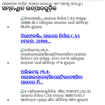
ଆପଣଙ୍କ ବାର୍ତ୍ତା ଏଠାରେ ଲେଖନ୍ତୁ ଏବଂ ଆମକୁ ପଠାନ୍ତୁ।
ସମ୍ବନ୍ଧିତ ଉତ୍ପାଦଗୁଡ଼ିକ
ଡିଜାଫ୍ଲାଭିନ୍ ପାଉଡର ନିର୍ମାତା CAS
ନମ୍ବର: 26908...
ଅଲିଭଟଲ୍ (୩,୫-
ଡାଇହାଇଡ୍ରୋକ୍ସିପେଣ୍ଟିଲବେଞ୍ଜିନ)
ପାଉଡର ମି...