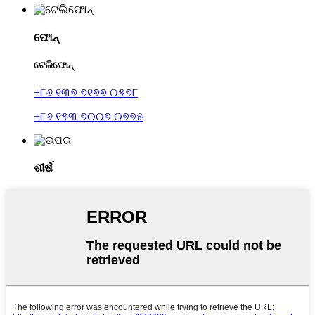
ଫୋନ୍
ଟେଲିଫୋନ୍
+୮୬ ୧୩୭ ୭୧୭୭ ୦୫୭୮
+୮୬ ୧୫୩ ୭୦୦୭ ୦୭୭୫
ଶୀର୍ଷ