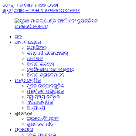
ଫୋନ୍:+୮୬ ୧୩୭ ୭୧୭୭ ୦୫୭୮
ହ୍ୱାଟ୍ସଆପ୍:+୮୬ +୮୬ ୧୫୩୭୦୦୭୦୭୭୫
ଘର
ଆମ ବିଷୟରେ
କ୍ୟାରିଅର୍
କମ୍ପାନୀ ପ୍ରୋଫାଇଲ୍
ଆମ ଦଳ
ଆମର ଇତିହାସ
ଦୃଷ୍ଟିକୋଣ ଏବଂ ଲକ୍ଷ୍ୟ
ଆମର ଗ୍ରାହକମାନେ
ଉତ୍ପାଦଗୁଡ଼ିକ
ନୂତନ ଉତ୍ପାଦଗୁଡ଼ିକ
ପୁଷ୍ଟିକର ପରିପୂରକ
ସ୍ୱାସ୍ଥ୍ୟ ବର୍ଦ୍ଧକ
ଏପିଆଇଗୁଡିକ
ଅନ୍ୟାନ୍ୟ
ଗୁଣବତ୍ତା
ଲାଇସେନ୍ସିଂ ସୂଚନା
ଗୁଣବତ୍ତା ନୀତି
ପ୍ରୟୋଗ
ଖେଳ ପୁଷ୍ଟିସାର