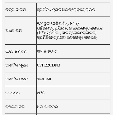
ଉତ୍ପାଦ ନାମ
ସ୍ପର୍ମିଡିନ୍ ଟ୍ରାଇହାଇଡ୍ରୋକ୍ଲୋରାଇଡ୍
୧,୪-ବୁଟାନେଡିଆମିନ୍, N1-(3-
ଆମିନୋପ୍ରୋପିଲ୍)-, ହାଇଡ୍ରୋକ୍ଲୋରାଇଡ୍
ଅନ୍ୟ ନାମ
(1:3); ସ୍ପର୍ମିଡିନ୍ ହାଇଡ୍ରୋକ୍ଲୋରାଇଡ୍;
ସ୍ପର୍ମିଡିନେଟ୍ରାଇହାଇଡ୍ରୋକ୍ଲୋରାଇଡ୍
CAS ନମ୍ବର
୩୩୪-୫୦-୯
ଆଣବିକ ସୂତ୍ର
C7H22Cl3N3
ଆଣବିକ ଓଜନ
୨୫୪.୬୩
ପବିତ୍ରତା
୯୮%
ଦୃଶ୍ୟମାନତା
ଧଳା ପାଉଡର